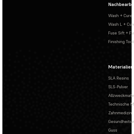
Nachbearbe
Wash + Cure
Wash L + Cur
Fuse Sift + Fu
Finishing Tool
Materialien
SLA Resins
SLS-Pulver
Allzweckmater
Technische Ma
Zahnmedizin
Gesundheits
Guss