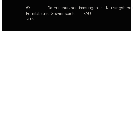
©
Datenschutzbestimmungen
·
Nutzungsbest
Formlabs
und Gewinnspiele
·
FAQ
2026