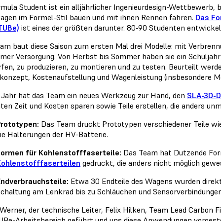
rmula Student ist ein alljährlicher Ingenieurdesign-Wettbewerb
gen im Formel-Stil bauen und mit ihnen Rennen fahren.
Das Fo
TUBe)
ist eines der größten darunter. 80-90 Studenten entwicke
am baut diese Saison zum ersten Mal drei Modelle: mit Verbren
mer Versorgung. Von Herbst bis Sommer haben sie ein Schuljahr 
fen, zu produzieren, zu montieren und zu testen. Beurteilt wer
konzept, Kostenaufstellung und Wagenleistung (insbesondere Mot
 Jahr hat das Team ein neues Werkzeug zur Hand, den
SLA-3D-D
ten Zeit und Kosten sparen sowie Teile erstellen, die anders u
rototypen:
Das Team druckt Prototypen verschiedener Teile wie z
ie Halterungen der HV-Batterie.
ormen für Kohlenstofffaserteile:
Das Team hat Dutzende Fo
ohlenstofffaserteilen
gedruckt, die anders nicht möglich gew
ndverbrauchsteile:
Etwa 30 Endteile des Wagens wurden direkt
chaltung am Lenkrad bis zu Schläuchen und Sensorverbindunge
 Werner, der technische Leiter, Felix Hilken, Team Lead Carbon 
Be-Arbeitsbereich geführt und uns diese Anwendungen vorgeste