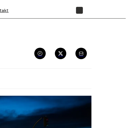
takt
SHOP