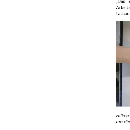
„Das T
Arbeit
tatsäc
Hilken
um die