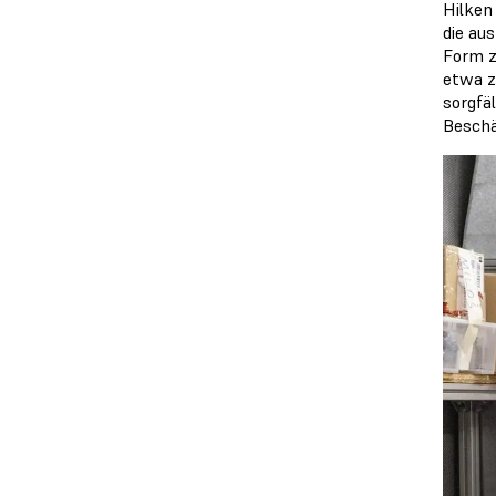
Hilken
die au
Form z
etwa z
sorgfä
Beschä