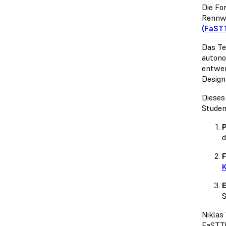
Die Fo
Rennwa
(FaST
Das Te
autono
entwer
Design
Dieses
Studen
P
d
F
K
E
S
Niklas
FaSTTU