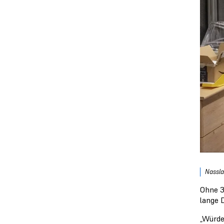
Nassla
Ohne 3
lange 
„Würde