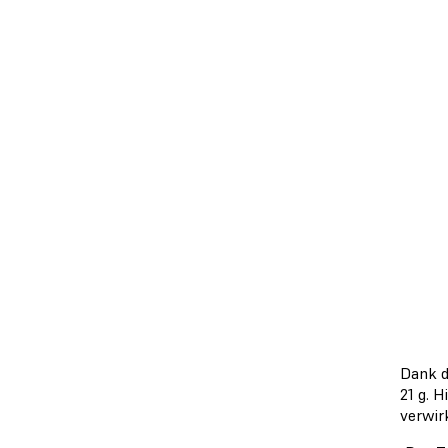
Dank d
21 g. 
verwir