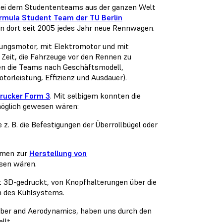
, bei dem Studententeams aus der ganzen Welt
rmula Student Team der TU Berlin
ln dort seit 2005 jedes Jahr neue Rennwagen.
nungsmotor, mit Elektromotor und mit
Zeit, die Fahrzeuge vor den Rennen zu
den die Teams nach Geschäftsmodell,
orleistung, Effizienz und Ausdauer).
rucker Form 3
. Mit selbigem konnten die
nmöglich gewesen wären:
. B. die Befestigungen der Überrollbügel oder
rmen zur
Herstellung von
esen wären.
 3D-gedruckt, von Knopfhalterungen über die
n des Kühlsystems.
Fiber and Aerodynamics, haben uns durch den
llt.