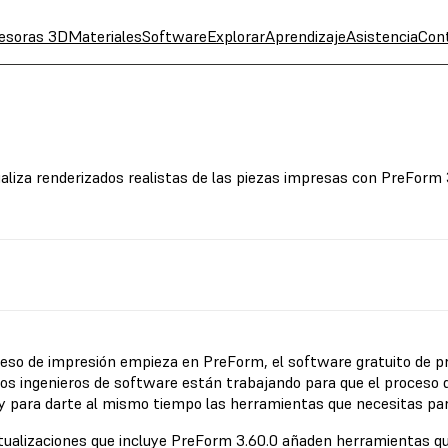
esoras 3D
Materiales
Software
Explorar
Aprendizaje
Asistencia
Con
liza renderizados realistas de las piezas impresas con PreForm 
ceso de impresión empieza en PreForm, el software gratuito de p
os ingenieros de software están trabajando para que el proceso d
, y para darte al mismo tiempo las herramientas que necesitas par
tualizaciones que incluye PreForm 3.60.0 añaden herramientas qu