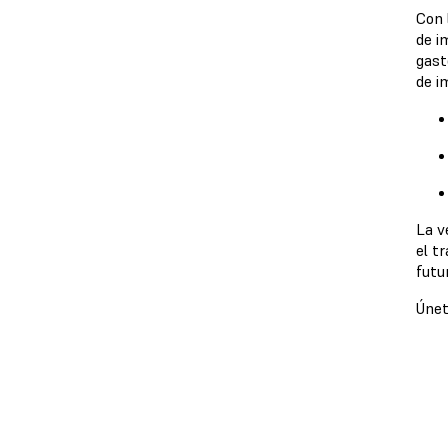
Con 
de i
gast
de i
La v
el t
futu
Únet