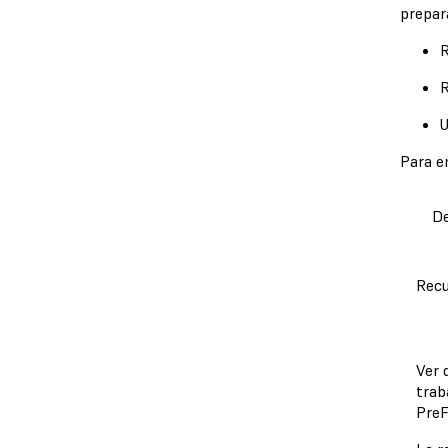
prepar
R
R
U
Para e
De
Recu
Ver 
trab
PreF