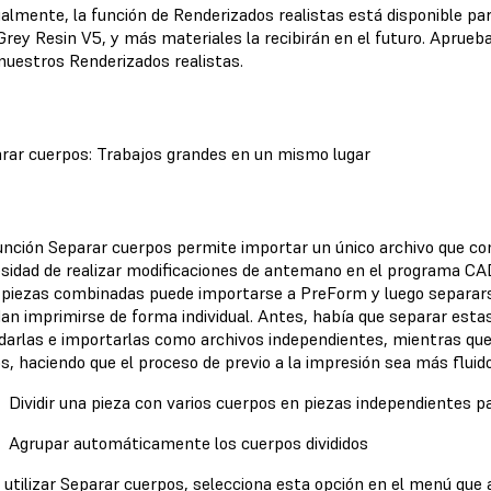
almente, la función de Renderizados realistas está disponible para
 Grey Resin V5, y más materiales la recibirán en el futuro. Aprue
nuestros Renderizados realistas.
rar cuerpos: Trabajos grandes en un mismo lugar
unción Separar cuerpos permite importar un único archivo que con
sidad de realizar modificaciones de antemano en el programa C
 piezas combinadas puede importarse a PreForm y luego separars
an imprimirse de forma individual. Antes, había que separar esta
darlas e importarlas como archivos independientes, mientras que
s, haciendo que el proceso de previo a la impresión sea más flui
Dividir una pieza con varios cuerpos en piezas independientes p
Agrupar automáticamente los cuerpos divididos
 utilizar Separar cuerpos, selecciona esta opción en el menú que 