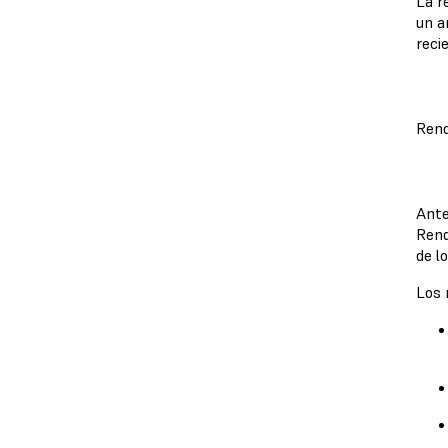
La r
un a
reci
Rend
Ante
Rend
de l
Los 