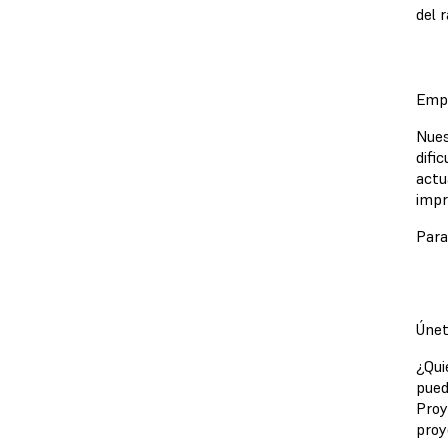
del 
Empi
Nues
difi
actu
impr
Para
Únet
¿Qui
pued
Proy
proy