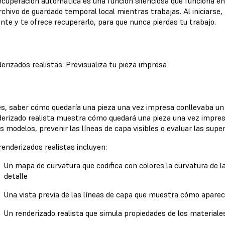
ecuperación automática es una función silenciosa que funciona e
rchivo de guardado temporal local mientras trabajas. Al iniciars
ente y te ofrece recuperarlo, para que nunca pierdas tu trabajo.
erizados realistas: Previsualiza tu pieza impresa
s, saber cómo quedaría una pieza una vez impresa conllevaba un 
erizado realista muestra cómo quedará una pieza una vez impresa, 
os modelos, prevenir las líneas de capa visibles o evaluar las super
renderizados realistas incluyen:
Un mapa de curvatura que codifica con colores la curvatura de la
detalle
Una vista previa de las líneas de capa que muestra cómo aparecer
Un renderizado realista que simula propiedades de los materiale