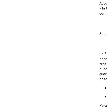
Actu
y la
con 
Sepa
La f
nece
tres
pued
guar
paso
Para