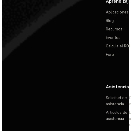
Aprendizaj
Aplicaciones
Blog
Recursos
Eventos
Calcula el ROI
Foro
Asistencia
Solicitud de
C
asistencia
c
Artículos de
E
asistencia