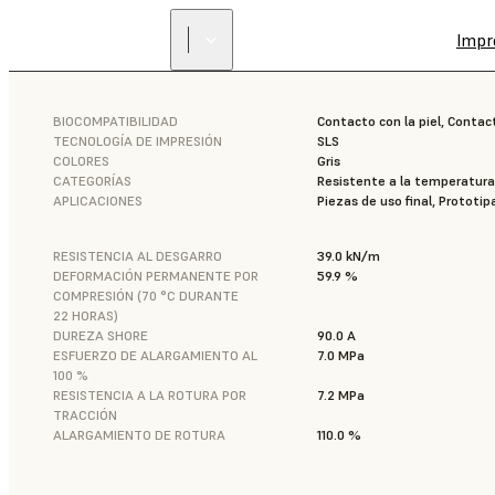
Impr
BIOCOMPATIBILIDAD
Contacto con la piel, Cont
TECNOLOGÍA DE IMPRESIÓN
SLS
COLORES
Gris
CATEGORÍAS
Resistente a la temperatura
APLICACIONES
Piezas de uso final, Prototip
RESISTENCIA AL DESGARRO
39.0 kN/m
DEFORMACIÓN PERMANENTE POR
59.9 %
COMPRESIÓN (70 °C DURANTE
22 HORAS)
DUREZA SHORE
90.0 A
ESFUERZO DE ALARGAMIENTO AL
7.0 MPa
100 %
RESISTENCIA A LA ROTURA POR
7.2 MPa
TRACCIÓN
ALARGAMIENTO DE ROTURA
110.0 %