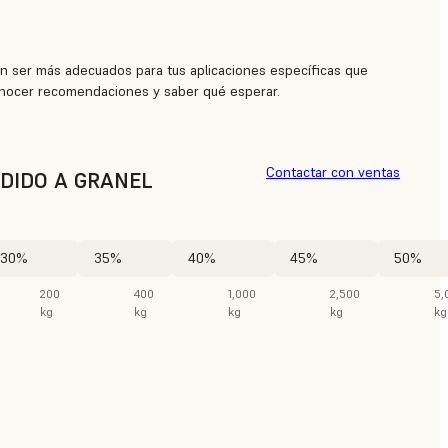
n ser más adecuados para tus aplicaciones específicas que
nocer recomendaciones y saber qué esperar.
Contactar con ventas
DIDO A GRANEL
30%
35%
40%
45%
50%
200
400
1,000
2,500
5,
kg
kg
kg
kg
kg