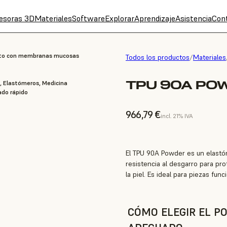
esoras 3D
Materiales
Software
Explorar
Aprendizaje
Asistencia
Con
acto con membranas mucosas
Todos los productos
/
Materiales
TPU 90A POW
, Elastómeros, Medicina
ado rápido
966,79 €
incl. 21% IVA
El TPU 90A Powder es un elastó
resistencia al desgarro para prot
la piel. Es ideal para piezas fun
CÓMO ELEGIR EL PO