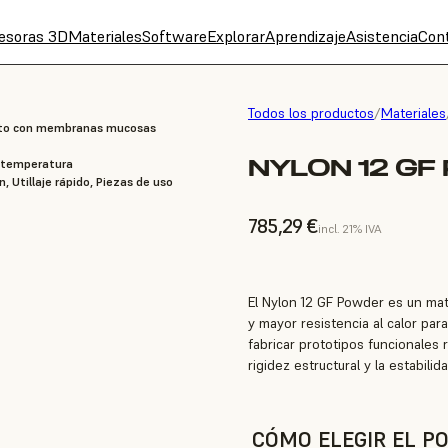
esoras 3D
Materiales
Software
Explorar
Aprendizaje
Asistencia
Con
Todos los productos
/
Materiales
acto con membranas mucosas
NYLON 12 GF 
a temperatura
n, Utillaje rápido, Piezas de uso
785,29 €
incl. 21% IVA
El Nylon 12 GF Powder es un mate
y mayor resistencia al calor par
fabricar prototipos funcionales r
rigidez estructural y la estabili
CÓMO ELEGIR EL PO