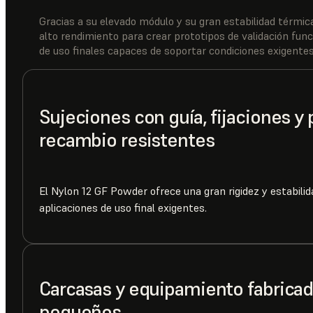
Gracias a su elevado módulo y su gran estabilidad térmica
alto rendimiento para crear prototipos de validación fu
de uso finales capaces de soportar condiciones exigentes
Sujeciones con guía, fijaciones y 
recambio resistentes
El Nylon 12 GF Powder ofrece una gran rigidez y estabili
aplicaciones de uso final exigentes.
Carcasas y equipamiento fabricad
pequeños