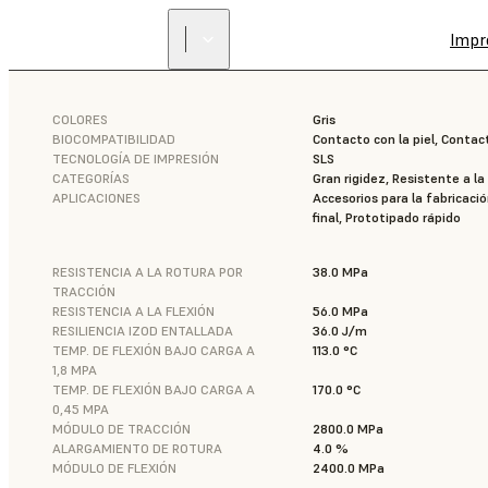
Impr
COLORES
Gris
BIOCOMPATIBILIDAD
Contacto con la piel, Cont
TECNOLOGÍA DE IMPRESIÓN
SLS
CATEGORÍAS
Gran rigidez, Resistente a l
APLICACIONES
Accesorios para la fabricació
final, Prototipado rápido
RESISTENCIA A LA ROTURA POR
38.0 MPa
TRACCIÓN
RESISTENCIA A LA FLEXIÓN
56.0 MPa
RESILIENCIA IZOD ENTALLADA
36.0 J/m
TEMP. DE FLEXIÓN BAJO CARGA A
113.0 °C
1,8 MPA
TEMP. DE FLEXIÓN BAJO CARGA A
170.0 °C
0,45 MPA
MÓDULO DE TRACCIÓN
2800.0 MPa
ALARGAMIENTO DE ROTURA
4.0 %
MÓDULO DE FLEXIÓN
2400.0 MPa