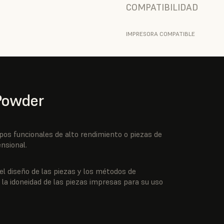
COMPATIBILIDAD
IMPRESORA COMPATIBLE
 Powder
pos funcionales de alto rendimiento o piezas de
nsional.
el diseño de las piezas y los métodos de
 la idoneidad de las piezas impresas para su uso