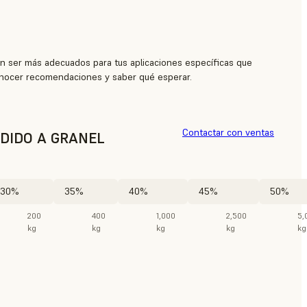
n ser más adecuados para tus aplicaciones específicas que
nocer recomendaciones y saber qué esperar.
Contactar con ventas
DIDO A GRANEL
30%
35%
40%
45%
50%
200
400
1,000
2,500
5,
kg
kg
kg
kg
kg