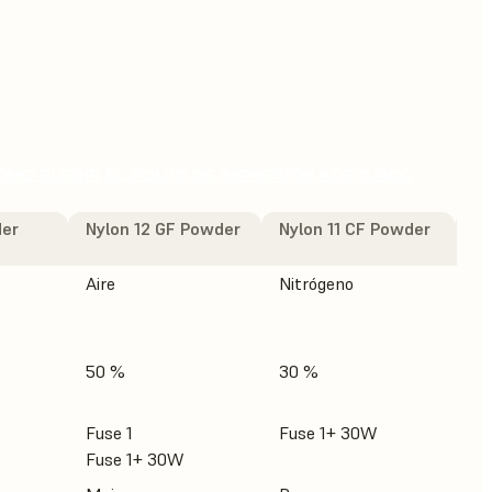
ÓMO ELEGIR EL POLVO DE IMPRESIÓN ADECUADO
der
Nylon 12 GF Powder
Nylon 11 CF Powder
TP
Aire
Nitrógeno
Ai
50 %
30 %
20
Fuse 1
Fuse 1+ 30W
Fu
Fuse 1+ 30W
Fu