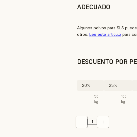
ADECUADO
Algunos polvos para SLS puede
otros.
Lee este artículo
para co
DESCUENTO POR PE
20%
25%
50
100
kg
kg