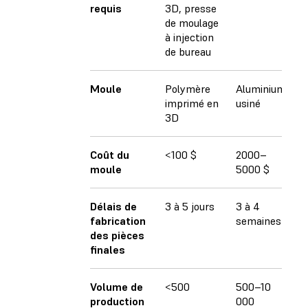
requis
3D, presse
de moulage
à injection
de bureau
Moule
Polymère
Aluminium
Ac
imprimé en
usiné
3D
Coût du
<100 $
2000–
1
moule
5000 $
1
Délais de
3 à 5 jours
3 à 4
3 
fabrication
semaines
s
des pièces
finales
Volume de
<500
500–10
P
production
000
5