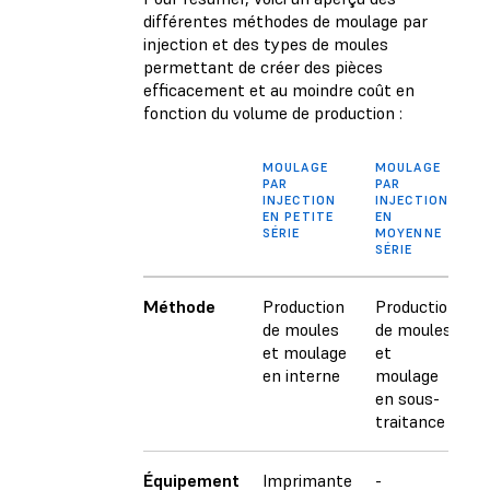
différentes méthodes de moulage par
injection et des types de moules
permettant de créer des pièces
efficacement et au moindre coût en
fonction du volume de production :
MOULAGE
MOULAGE
M
PAR
PAR
P
INJECTION
INJECTION
I
EN PETITE
EN
E
SÉRIE
MOYENNE
SÉ
SÉRIE
Méthode
Production
Production
P
de moules
de moules
d
et moulage
et
e
en interne
moulage
m
en sous-
e
traitance
t
Équipement
Imprimante
-
-