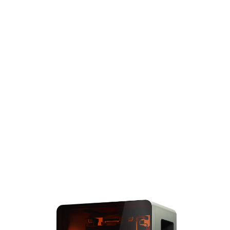
pièces couvrant
l'intégralité du volume
d'impression en moins de
six heures avec une
fiabilité et une précision
inégalées, ce qui vous
permet de résoudre de
gros problèmes avec de
grandes pièces.
Découvrir la
Form 4L