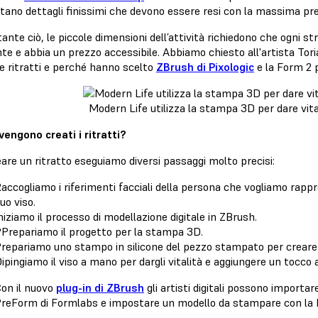
tano dettagli finissimi che devono essere resi con la massima pre
nte ciò, le piccole dimensioni dell’attività richiedono che ogni st
nte e abbia un prezzo accessibile. Abbiamo chiesto all'artista To
e ritratti e perché hanno scelto
ZBrush di Pixologic
e la Form 2 p
Modern Life utilizza la stampa 3D per dare vita 
engono creati i ritratti?
are un ritratto eseguiamo diversi passaggi molto precisi:
accogliamo i riferimenti facciali della persona che vogliamo rapp
uo viso.
niziamo il processo di modellazione digitale in ZBrush.
Prepariamo il progetto per la stampa 3D.
repariamo uno stampo in silicone del pezzo stampato per creare un
ipingiamo il viso a mano per dargli vitalità e aggiungere un tocco ad
on il nuovo
plug-in di ZBrush
gli artisti digitali possono importa
reForm di Formlabs e impostare un modello da stampare con la F