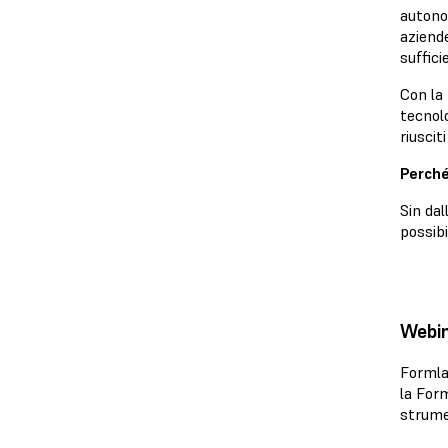
autono
aziend
sufficie
Con la
tecnolo
riuscit
Perché
Sin dal
possibi
Webin
Formlab
la Form
strume