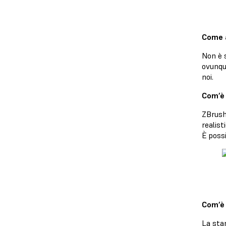
Come a
Non è 
ovunque
noi.
Com’è 
ZBrush 
realist
È possi
Com’è 
La sta