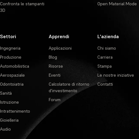
Confronta le stampanti
Open Material Mode
3D
Settori
Apprendi
L'azienda
Ingegneria
Applicazioni
Chi siamo
Produzione
Blog
Carriera
Automobilistica
Risorse
Stampa
Aerospaziale
Eventi
Le nostre iniziative
Odontoiatria
Calcolatore di ritorno
Contatti
d'investimento
Sanità
Forum
Istruzione
Intrattenimento
Gioielleria
Audio