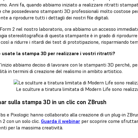
mo. Anni fa, quando abbiamo iniziato a realizzare ritratti stampa
e che possedevano stampanti 3D professionali molto costose per 
nte a riprodurre tutti i dettagli dei nostri file digitali.
 Form 2 nel nostro laboratorio, ora abbiamo un accesso immediato 
gia stereolitografica di questa stampante è in grado di riprodurr
i così a ridurre i ritardi dei test di prototipazione, risparmiando t
 usate la stampa 3D per realizzare i vostri ritratti?
l'inizio abbiamo deciso di lavorare con le stampanti 3D perché, per
lità in termini di creazione del realismo in ambito artistico.
Le sculture a tiratura limitata di Modern Life sono realiz
ar sulla stampa 3D in un clic con ZBrush
s e Pixologic hanno collaborato alla creazione di un plug-in ZBru
 2 con un solo clic.
Guarda il webinar
per scoprire come sfruttare
nti per la massima creatività.