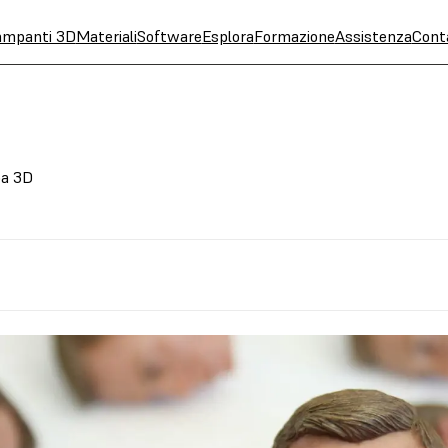
ampanti 3D
Materiali
Software
Esplora
Formazione
Assistenza
Cont
pa 3D