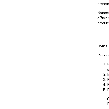
presen
Nonosta
efficie
produc
Come v
Per cre
R
s
I
P
P
D
C
P