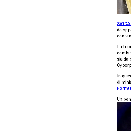
SiOCA
da appa
conten
La tec
combin
sia da 
Cyberp
In ques
di min
Forml
Un pon