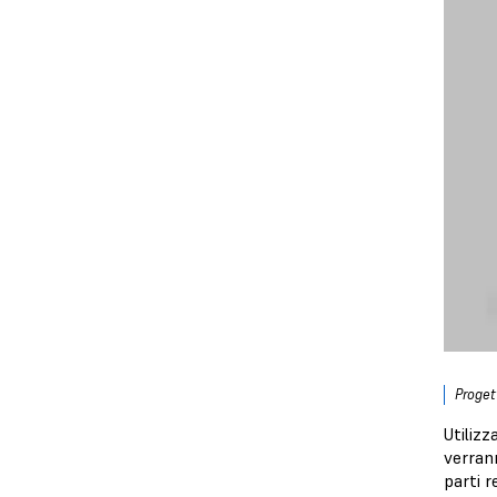
Proget
Utiliz
verrann
parti 