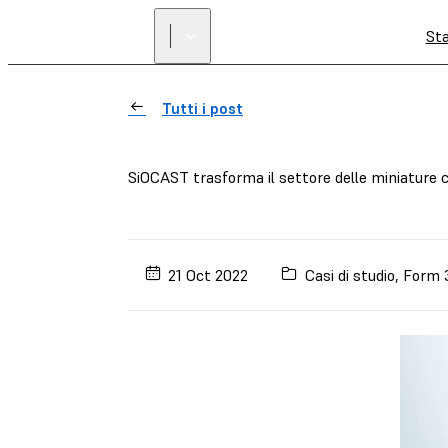
St
Tutti i post
SiOCAST trasforma il settore delle miniature
21 Oct 2022
Casi di studio
,
Form 