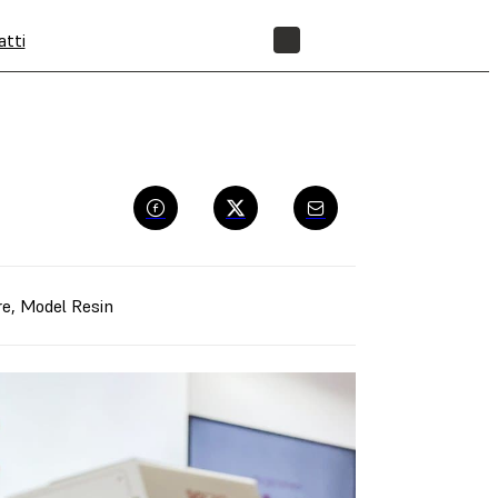
atti
NEGOZIO
re
,
Model Resin