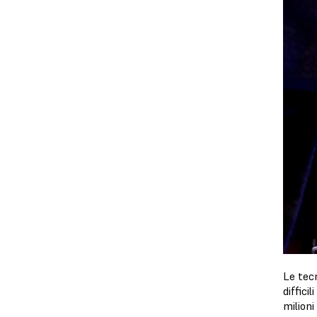
Le tecn
diffici
milioni