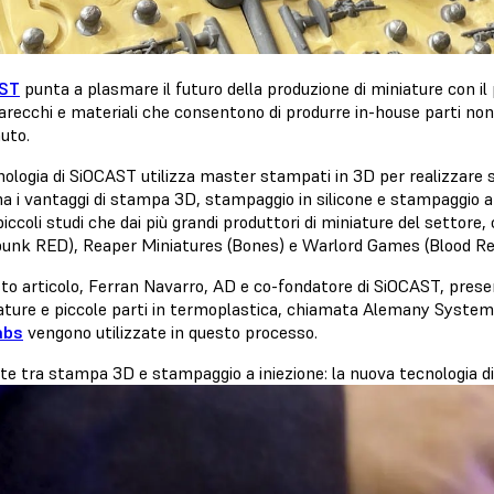
ST
punta a plasmare il futuro della produzione di miniature con il 
recchi e materiali che consentono di produrre in-house parti non 
uto.
nologia di SiOCAST utilizza master stampati in 3D per realizzare 
a i vantaggi di stampa 3D, stampaggio in silicone e stampaggio a
piccoli studi che dai più grandi produttori di miniature del setto
unk RED), Reaper Miniatures (Bones) e Warlord Games (Blood Red
to articolo, Ferran Navarro, AD e co-fondatore di SiOCAST, presen
iature e piccole parti in termoplastica, chiamata Alemany System
abs
vengono utilizzate in questo processo.
te tra stampa 3D e stampaggio a iniezione: la nuova tecnologia 