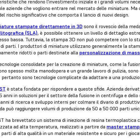
ristiche che rendono l'investimento iniziale e i grandi volumi nec
ole aziende che vogliono entrare nel mercato delle miniature. Ma c
el rischio significativo che comporta il lancio di nuovi design.
iature stampate direttamente in 3D
sono il rovescio della med
litografica (SLA)
, è possibile ottenere un livello di dettaglio e
gresso bassa. Tuttavia, la stampa 3D non può competere con lo sta
 di parti. I produttori di miniature utilizzano generalmente la sta
amente ridotti o parti destinate alla
personalizzazione di mas
ecnologie consolidate per la creazione di miniature, come la fusione
ono spesso molta manodopera e un grande lavoro di pulizia, sono dif
, pertanto sono tecnologie complicate da adattare a una produzione 
ST
è stata fondata per rispondere a queste sfide. Azienda deriva
5 anni in soluzioni per il settore della fusione in centrifuga e dell
 anni di ricerca e sviluppo interni per colmare il divario di produt
da può raggiungere volumi di produzione da 50 a 50 000 parti unich
T ha brevettato un sistema di iniezione di resina termoplastica c
zzata ad alta temperatura, realizzati a partire da
master stampat
 parti di alta qualità in un materiale resistente e sicuro per i giocat