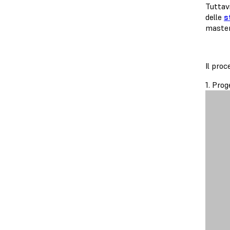
Tuttavi
delle
s
master
Il proc
1. Prog