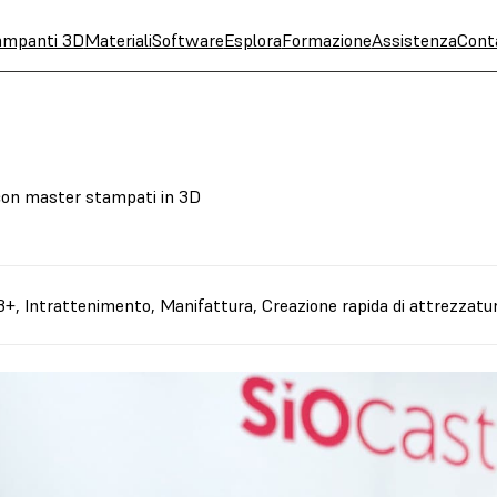
ampanti 3D
Materiali
Software
Esplora
Formazione
Assistenza
Cont
 con master stampati in 3D
3+
,
Intrattenimento
,
Manifattura
,
Creazione rapida di attrezzatu