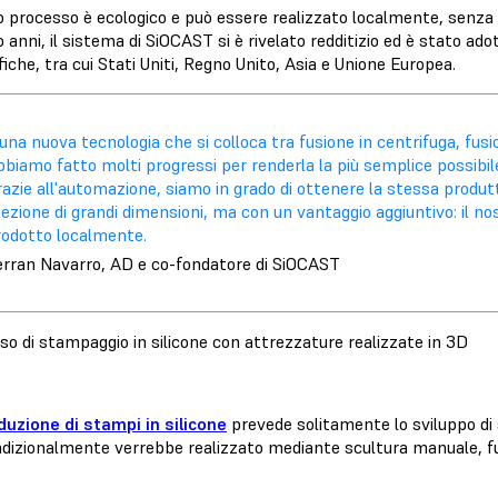
o processo è ecologico e può essere realizzato localmente, senza do
 anni, il sistema di SiOCAST si è rivelato redditizio ed è stato ado
iche, tra cui Stati Uniti, Regno Unito, Asia e Unione Europea.
una nuova tecnologia che si colloca tra fusione in centrifuga, fusi
biamo fatto molti progressi per renderla la più semplice possibi
azie all'automazione, siamo in grado di ottenere la stessa produt
iezione di grandi dimensioni, ma con un vantaggio aggiuntivo: il n
rodotto localmente.
erran Navarro, AD e co-fondatore di SiOCAST
so di stampaggio in silicone con attrezzature realizzate in 3D
duzione di stampi in silicone
prevede solitamente lo sviluppo di 
adizionalmente verrebbe realizzato mediante scultura manuale, fu