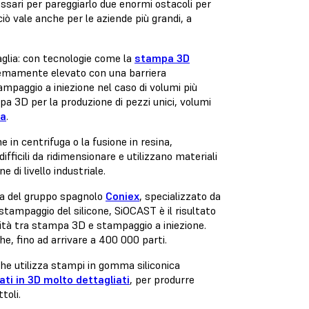
essari per pareggiarlo due enormi ostacoli per
iò vale anche per le aziende più grandi, a
aglia: con tecnologie come la
stampa 3D
stremamente elevato con una barriera
mpaggio a iniezione nel caso di volumi più
mpa 3D per la produzione di pezzi unici, volumi
sa
.
 in centrifuga o la fusione in resina,
ficili da ridimensionare e utilizzano materiali
di livello industriale.
ta del gruppo spagnolo
Coniex
, specializzato da
o stampaggio del silicone, SiOCAST è il risultato
tività tra stampa 3D e stampaggio a iniezione.
e, fino ad arrivare a 400 000 parti.
he utilizza stampi in gomma siliconica
i in 3D molto dettagliati
, per produrre
toli.