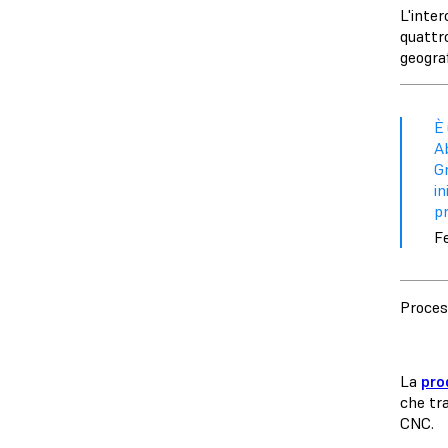
L'inter
quattro
geograf
È 
Ab
Gr
in
p
F
Proces
La
pro
che tr
CNC.