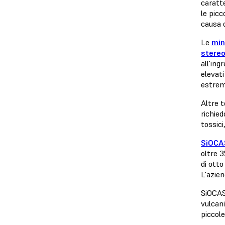
caratte
le picc
causa d
Le
min
stereo
all'in
elevati
estrem
Altre t
richied
tossici
SiOCA
oltre 3
di otto
L'azien
SiOCAS
vulcani
piccole