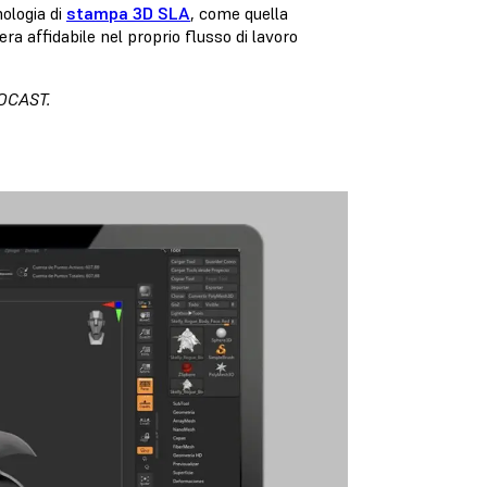
nologia di
stampa 3D SLA
, come quella
ra affidabile nel proprio flusso di lavoro
iOCAST.