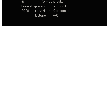
©
Informativa sulla
Formlabs
privacy
·
Termini di
2026
servizio
·
Concorsi e
lotterie
·
FAQ