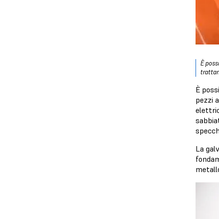
È possi
trattam
È possi
pezzi a
elettri
sabbiat
specch
La galv
fondam
metall