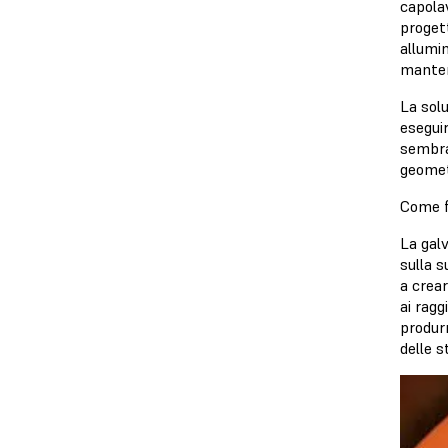
capolav
progett
allumi
mantene
La sol
eseguir
sembra
geomet
Come f
La galv
sulla s
a crear
ai ragg
produr
delle s