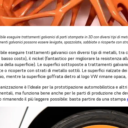
bile eseguire trattamenti galvanici di parti stampate in 3D con diversi tipi di metalli
enti galvanici possono essere levigate, spazzolate, sabbiate o ricoperte con strati
bile eseguire trattamenti galvanici con diversi tipi di metalli, tra c
 basso costo), il nickel (fantastico per migliorare la resistenza all
ca della superficie). Le superfici sottoposte a trattamenti galvan
e o ricoperte con strati di metallo sottili. Le superfici rialzate d
io, mentre la superficie goffrata dietro al logo VW rimane opaca,
anizzazione è l'ideale per la prototipazione automobilistica e altri 
entali, ma funziona bene anche per le parti di produzione che de
o rimanendo il più leggere possibile: basta partire da una stampa