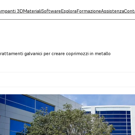
ampanti 3D
Materiali
Software
Esplora
Formazione
Assistenza
Cont
attamenti galvanici per creare coprimozzi in metallo