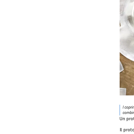
I copr
combina
Un pro
Il prot