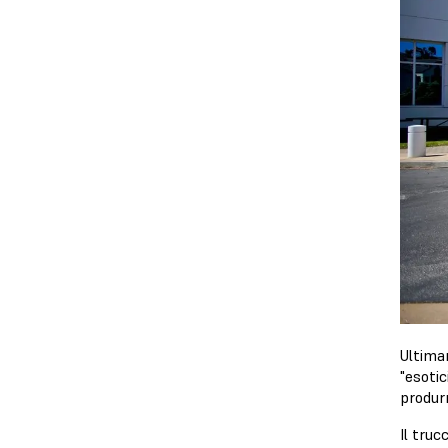
Ultima
"esoti
produrr
Il tru