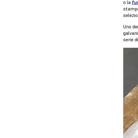
o la
fu
stampa 
selezio
Uno de
galvan
serie d