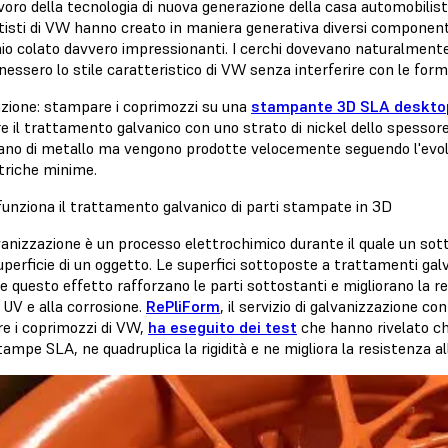
oro della tecnologia di nuova generazione della casa automobilist
isti di VW hanno creato in maniera generativa diversi componenti s
nio colato davvero impressionanti. I cerchi dovevano naturalmen
ssero lo stile caratteristico di VW senza interferire con le forme
uzione: stampare i coprimozzi su una
stampante 3D SLA deskto
e il trattamento galvanico con uno strato di nickel dello spessore
no di metallo ma vengono prodotte velocemente seguendo l'evoluz
riche minime.
unziona il trattamento galvanico di parti stampate in 3D
anizzazione è un processo elettrochimico durante il quale un sotti
uperficie di un oggetto. Le superfici sottoposte a trattamenti ga
e questo effetto rafforzano le parti sottostanti e migliorano la res
i UV e alla corrosione.
RePliForm
, il servizio di galvanizzazione 
re i coprimozzi di VW,
ha eseguito dei test
che hanno rivelato che 
tampe SLA, ne quadruplica la rigidità e ne migliora la resistenza all