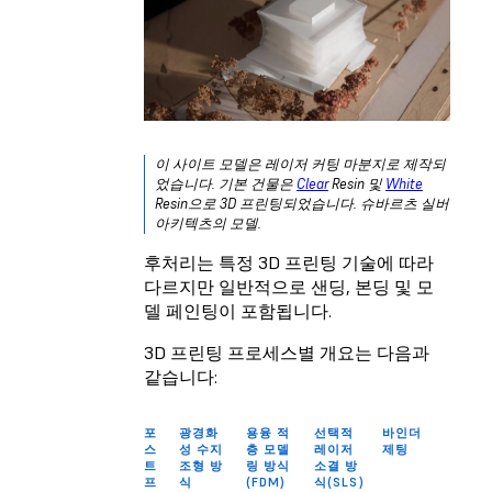
이 사이트 모델은 레이저 커팅 마분지로 제작되
었습니다. 기본 건물은
Clear
Resin 및
White
Resin으로 3D 프린팅되었습니다. 슈바르츠 실버
아키텍츠의 모델.
후처리는 특정 3D 프린팅 기술에 따라
다르지만 일반적으로 샌딩, 본딩 및 모
델 페인팅이 포함됩니다.
3D 프린팅 프로세스별 개요는 다음과
같습니다:
포
광경화
용융 적
선택적
바인더
스
성 수지
층 모델
레이저
제팅
트
조형 방
링 방식
소결 방
프
식
(FDM)
식(SLS)