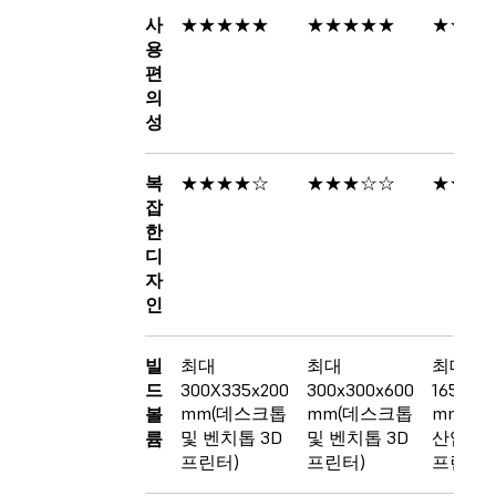
사
★★★★★
★★★★★
★★★
용
편
의
성
복
★★★★☆
★★★☆☆
★★★
잡
한
디
자
인
빌
최대
최대
최대
드
300X335x200
300x300x600
165x165
mm(데스크톱
mm(데스크톱
mm(벤
볼
및 벤치톱 3D
및 벤치톱 3D
산업용 
륨
프린터)
프린터)
프린터)