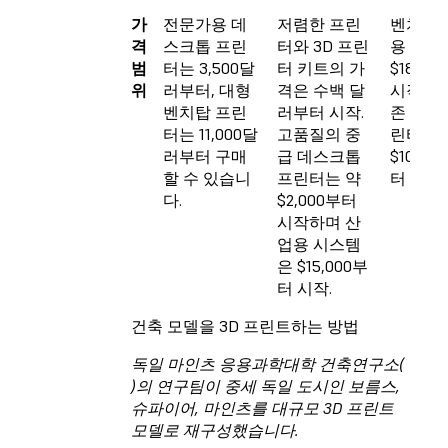
가
전문가용 데
저렴한 프린
벤치탑 
격
스크톱 프린
터와 3D 프린
용 시스
범
터는 3,500달
터 키트의 가
$18,50
위
러부터, 대형
격은 수백 달
시작하며
벤치탑 프린
러부터 시작.
존 산업
터는 11,000달
고품질의 중
린터는
러부터 구매
급 데스크톱
$100,0
할 수 있습니
프린터는 약
터 시작.
다.
$2,000부터
시작하며 산
업용 시스템
은 $15,000부
터 시작.
건축 모델을 3D 프린트하는 방법
독일 마인츠 응용과학대학 건축연구소(
)의 연구팀이 중세 독일 도시인 보름스,
슈파이어, 마인츠를 대규모 3D 프린트
모델로
재구성했습니다.