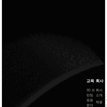
교육
회사
3D 프
회사
린팅
소개
응용
채용
분야