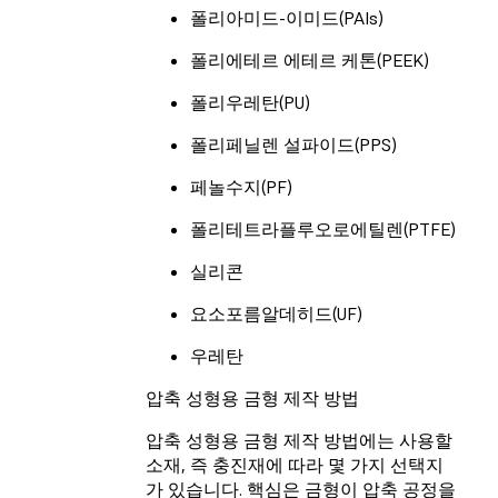
폴리아미드-이미드(PAIs)
폴리에테르 에테르 케톤(PEEK)
폴리우레탄(PU)
폴리페닐렌 설파이드(PPS)
페놀수지(PF)
폴리테트라플루오로에틸렌(PTFE)
실리콘
요소포름알데히드(UF)
우레탄
압축 성형용 금형 제작 방법
압축 성형용 금형 제작 방법에는 사용할
소재, 즉 충진재에 따라 몇 가지 선택지
가 있습니다. 핵심은 금형이 압축 공정을