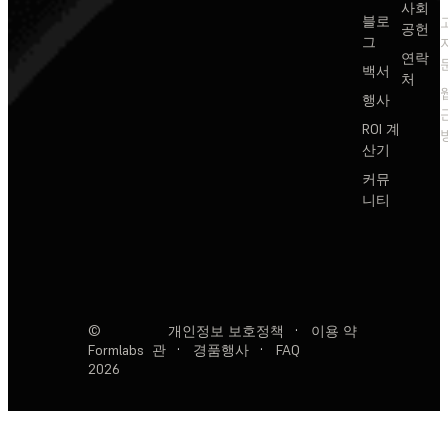
사회
블로
공헌
그
연락
백서
처
행사
ROI 계
산기
커뮤
니티
©
개인정보 보호정책
·
이용 약
Formlabs
관
·
경품행사
·
FAQ
2026