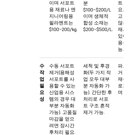
이며 서포트
트 구조
분
용 재료나 엔
요로 하
$100~$200/L
지니어링용
이며 생체적
고 융합
필라멘트는
합성 소재는
않은 분
$100~200/kg.
$200~$500/L.
재사용할
있어 재
용을 절
능.
수
수동 서포트
세척 및 후경
파트 분
작
제거(용해성
화(두 가지 작
거 및 
업
서포트를 사
업 모두 대부
재생 워
필
용할 수 있는
분 자동화 가
로가 간
요
산업용 시스
능). 간단한 후
며 반자
성
템의 경우 대
처리로 서포
부분 자동화
트 구조 흔적
가능). 고품질
제거 가능.
마감을 얻으
려면 장시간
후처리 필요.