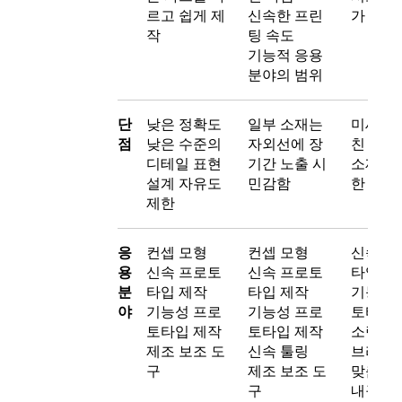
르고 쉽게 제
신속한 프린
가 불필
작
팅 속도
기능적 응용
분야의 범위
단
낮은 정확도
일부 소재는
미세하게
점
낮은 수준의
자외선에 장
친 표면
디테일 표현
기간 노출 시
소재 옵
설계 자유도
민감함
한
제한
응
컨셉 모형
컨셉 모형
신속 프
용
신속 프로토
신속 프로토
타입 제
분
타입 제작
타입 제작
기능성 
야
기능성 프로
기능성 프로
토타입 
토타입 제작
토타입 제작
소량 생
제조 보조 도
신속 툴링
브리지 
구
제조 보조 도
맞춤형 
구
내구성이