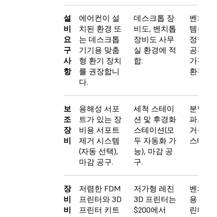
설
에어컨이 설
데스크톱 장
벤치톱 
비
치된 환경 또
비도, 벤치톱
템을 위
요
는 데스크톱
장비도 사무
정한 수
구
기기용 맞춤
실 환경에 적
공간 요
사
형 환기 장치
합.
가진 작
항
를 권장합니
환경.
다.
보
용해성 서포
세척 스테이
분말 관
조
트가 있는 장
션 및 후경화
파트 분
장
비용 서포트
스테이션(모
거용 후
비
제거 시스템
두 자동화 가
스테이션
(자동 선택),
능), 마감 공
마감 공구.
구.
장
저렴한 FDM
저가형 레진
벤치톱 
비
프린터와 3D
3D 프린터는
용 SLS 
비
프린터 키트
$200에서
린터의 