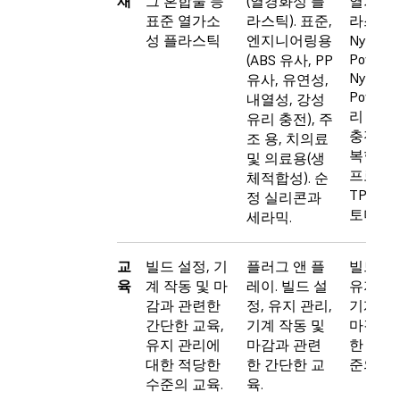
재
그 혼합물 등
(열경화성 플
열가소성
표준 열가소
라스틱). 표준,
라스틱.
성 플라스틱
엔지니어링용
Nylon 11
Powder,
(ABS 유사, PP
Nylon 1
유사, 유연성,
Powder
내열성, 강성
리 및 
유리 충전), 주
충전 나
조 용, 치의료
복합재,
및 의료용(생
프로필렌
체적합성). 순
TPU(
정 실리콘과
토머).
세라믹.
교
빌드 설정, 기
플러그 앤 플
빌드 설
육
계 작동 및 마
레이. 빌드 설
유지 관
감과 관련한
정, 유지 관리,
기계 작
간단한 교육,
기계 작동 및
마감과 
유지 관리에
마감과 관련
한 적당
대한 적당한
한 간단한 교
준의 교
수준의 교육.
육.