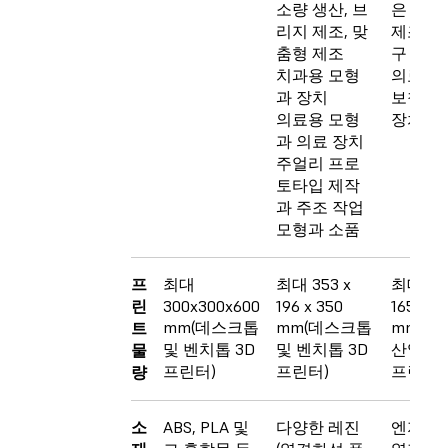
소량 생산, 브
은 장기
리지 제조, 맞
제조 보
춤형 제조
구
치과용 모형
의료 장
과 장치
보철물,
의료용 모형
장치
과 의료 장치
주얼리 프로
토타입 제작
과 주조 작업
모형과 소품
프
최대
최대 353 x
최대
린
300x300x600
196 x 350
165x16
mm(데스크톱
mm(데스크톱
mm(벤
트
및 벤치톱 3D
및 벤치톱 3D
산업용 
물
프린터)
프린터)
프린터)
량
소
ABS, PLA 및
다양한 레진
엔지니