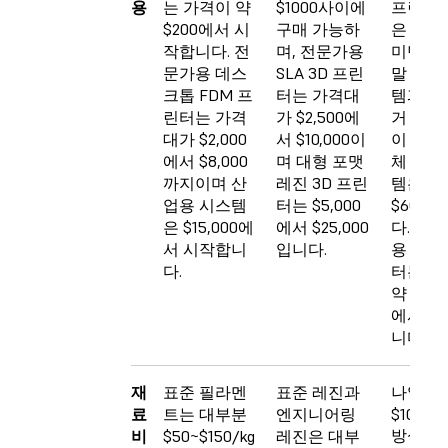
용
는 가격이 약
$1000사이에
프린터 
$200에서 시
구매 가능하
은 $30,
작합니다. 전
며, 전문가용
미만이며
문가용 데스
SLA 3D 프린
말 관리
크톱 FDM 프
터는 가격대
템과 분
린터는 가격
가 $2,500에
거 스테
대가 $2,000
서 $10,000이
이 포함
에서 $8,000
며 대형 포맷
체 에코
까지이며 산
레진 3D 프린
템은 약
업용 시스템
터는 $5,000
$60,0
은 $15,000에
에서 $25,000
다. 기존
서 시작합니
입니다.
용 SLS
다.
터는 가
약 $200
에서 시
니다.
재
표준 필라멘
표준 레진과
나일론
료
트는 대부분
엔지니어링
$100/kg
방식은 
비
$50~$150/kg
레진은 대부