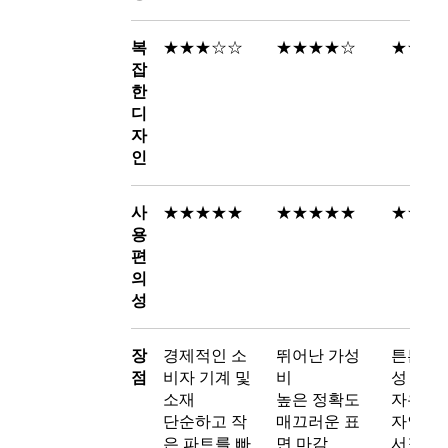
복
★★★☆☆
★★★★☆
★★★
잡
한
디
자
인
사
★★★★★
★★★★★
★★★
용
편
의
성
장
경제적인 소
뛰어난 가성
튼튼한 
점
비자 기계 및
비
성 파트
소재
높은 정확도
자유로운
단순하고 작
매끄러운 표
자인
은 파트를 빠
면 마감
서포트 