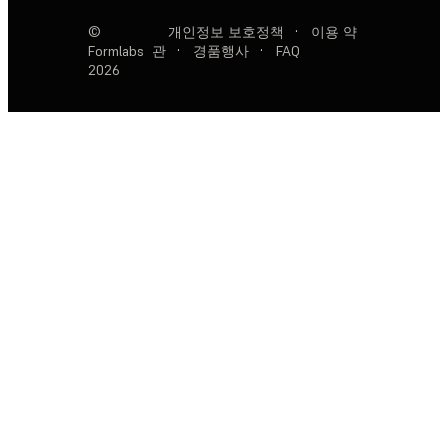
©
개인정보 보호정책
·
이용 약
Formlabs
관
·
경품행사
·
FAQ
2026