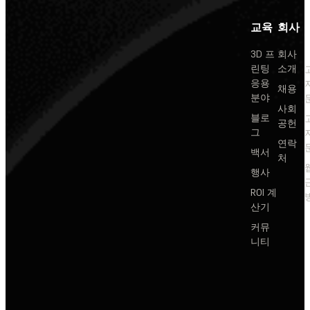
교육
회사
3D 프
회사
린팅
소개
응용
채용
분야
사회
블로
공헌
그
연락
백서
처
행사
ROI 계
산기
커뮤
니티