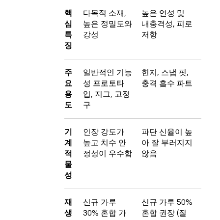
핵
다목적 소재,
높은 연성 및
심
높은 정밀도와
내충격성, 피로
특
강성
저항
징
주
일반적인 기능
힌지, 스냅 핏,
요
성 프로토타
충격 흡수 파트
용
입, 지그, 고정
도
구
기
인장 강도가
파단 신율이 높
계
높고 치수 안
아 잘 부러지지
적
정성이 우수함
않음
물
성
재
신규 가루
신규 가루 50%
생
30% 혼합 가
혼합 권장 (질