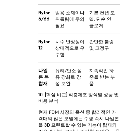
Nylon
범용 소재이나
기본 컨셉 모
6/66
뒤틀림에 주의
델, 단순 인
필요
클로저
Nylon
치수 안정성이
간단한 툴링
12
상대적으로 우
및 고정구
수함
나일
유리/탄소 섬
지속적인 하
론 복
유 강화로 강
중을 받는 부
합재
성 보완
품
10. [핵심 비교] 적층제조 방식별 성능 및
비용 분석
현재 FDM 시장의 옵션 중 합리적인 가
격대의 많은 모델에는 수령 즉시 나일론
을 3D 프린트할 수 있는 기능이 탑재되