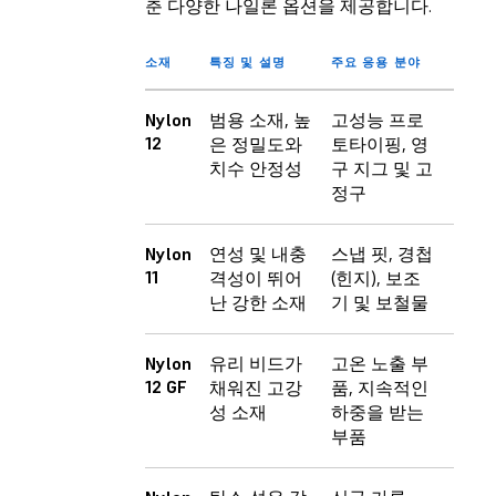
춘 다양한 나일론 옵션을 제공합니다.
소재
특징 및 설명
주요 응용 분야
Nylon
범용 소재, 높
고성능 프로
12
은 정밀도와
토타이핑, 영
치수 안정성
구 지그 및 고
정구
Nylon
연성 및 내충
스냅 핏, 경첩
11
격성이 뛰어
(힌지), 보조
난 강한 소재
기 및 보철물
Nylon
유리 비드가
고온 노출 부
12 GF
채워진 고강
품, 지속적인
성 소재
하중을 받는
부품