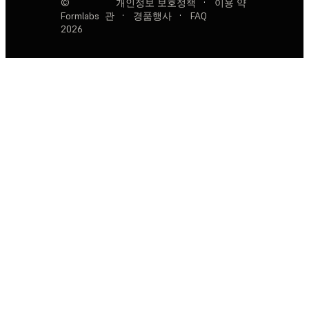
©
개인정보 보호정책
·
이용 약
Formlabs
관
·
경품행사
·
FAQ
2026