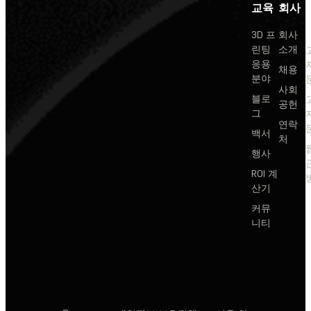
교육
회사
3D 프
회사
린팅
소개
응용
채용
분야
사회
블로
공헌
그
연락
백서
처
행사
ROI 계
산기
커뮤
니티