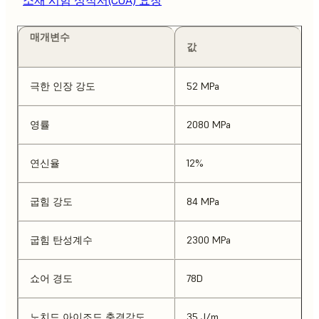
매개변수
값
극한 인장 강도
52 MPa
영률
2080 MPa
연신율
12%
굽힘 강도
84 MPa
굽힘 탄성계수
2300 MPa
쇼어 경도
78D
노치드 아이조드 충격강도
35 J/m