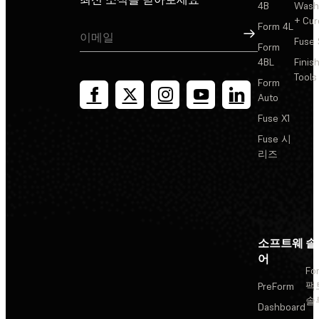
4B
Wash
+ Cur
Form 4L
가입
Fuse 
Form
4BL
Finis
Tools
Form
Auto
Fuse X1
Fuse 시
리즈
소프트웨
솔
어
Fo
팩
PreForm
솔
Dashboard