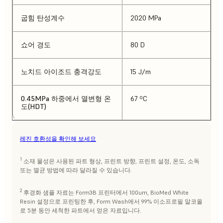
굽힘 탄성계수
2020 MPa
쇼어 경도
80 D
노치드 아이조드 충격강도
15 J/m
0.45MPa 하중에서 열변형 온
67 ºC
도(HDT)
레진 호환성을 확인해 보세요
1
소재 물성은 사용된 파트 형상, 프린트 방향, 프린트 설정, 온도, 소독
또는 멸균 방법에 따라 달라질 수 있습니다.
2
후경화 샘플 자료는 Form3B 프린터에서 100um, BioMed White
Resin 설정으로 프린팅한 후, Form Wash에서 99% 이소프로필 알코올
로 5분 동안 세척한 파트에서 얻은 자료입니다.