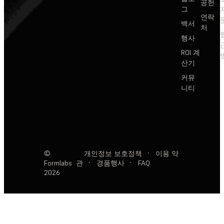
공헌
그
연락
백서
처
행사
ROI 계
산기
커뮤
니티
©
개인정보 보호정책
·
이용 약
Formlabs
관
·
경품행사
·
FAQ
2026