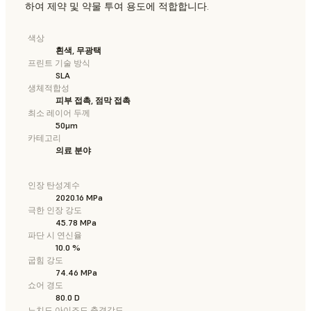
하여 제약 및 약물 투여 용도에 적합합니다.
색상
흰색, 무광택
프린트 기술 방식
SLA
생체적합성
피부 접촉, 점막 접촉
최소 레이어 두께
50μm
카테고리
의료 분야
인장 탄성계수
2020.16 MPa
극한 인장 강도
45.78 MPa
파단 시 연신율
10.0 %
굽힘 강도
74.46 MPa
쇼어 경도
80.0 D
노치드 아이조드 충격강도