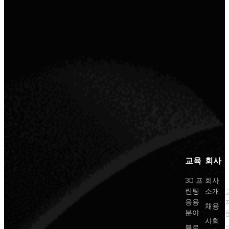
교육
회사
3D 프
회사
린팅
소개
응용
채용
분야
사회
블로