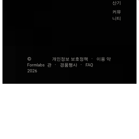
산기
커뮤
니티
©
개인정보 보호정책
·
이용 약
Formlabs
관
·
경품행사
·
FAQ
2026