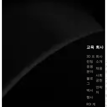
교육
회사
3D 프
회사
린팅
소개
응용
채용
분야
사회
블로
공헌
그
연락
백서
처
행사
ROI 계