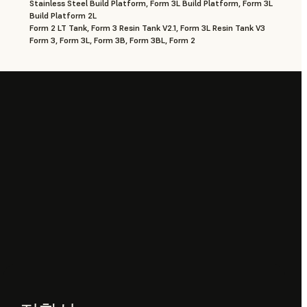
Stainless Steel Build Platform, Form 3L Build Platform, Form 3L
Build Platform 2L
Form 2 LT Tank, Form 3 Resin Tank V2.1, Form 3L Resin Tank V3
Form 3, Form 3L, Form 3B, Form 3BL, Form 2