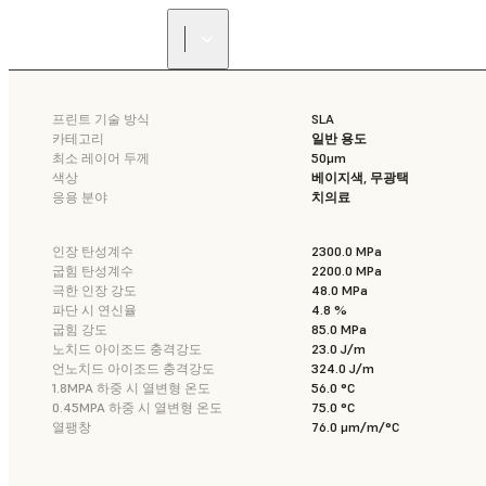
프린트 기술 방식
SLA
카테고리
일반 용도
최소 레이어 두께
50μm
색상
베이지색, 무광택
응용 분야
치의료
인장 탄성계수
2300.0 MPa
굽힘 탄성계수
2200.0 MPa
극한 인장 강도
48.0 MPa
파단 시 연신율
4.8 %
굽힘 강도
85.0 MPa
노치드 아이조드 충격강도
23.0 J/m
언노치드 아이조드 충격강도
324.0 J/m
1.8MPA 하중 시 열변형 온도
56.0 °C
0.45MPA 하중 시 열변형 온도
75.0 °C
열팽창
76.0 μm/m/°C