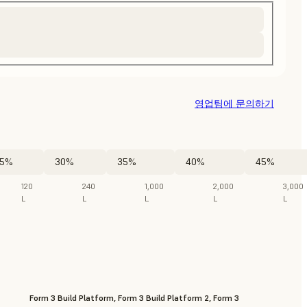
영업팀에 문의하기
5%
30%
35%
40%
45%
120
240
1,000
2,000
3,000
L
L
L
L
L
Form 3 Build Platform, Form 3 Build Platform 2, Form 3