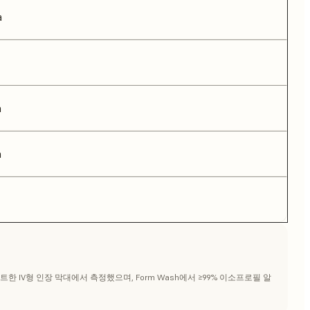
a
a
m
린트한 IV형 인장 막대에서 측정했으며, Form Wash에서 ≥99% 이소프로필 알