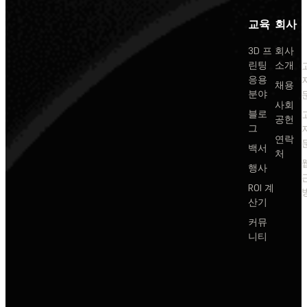
교육
회사
3D 프
회사
린팅
소개
응용
채용
분야
사회
블로
공헌
그
연락
백서
처
행사
ROI 계
산기
커뮤
니티