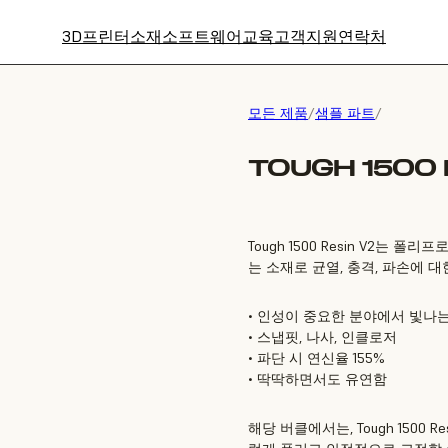
3D프린터
소재
소프트웨어
교육
고객지원
연락처
모든 제품
/
샘플 파트
/
TOUGH 1500
Tough 1500 Resin V2는 
는 소재로 균열, 충격, 파손에 
• 인성이 중요한 분야에서 빛나
• 스냅핏, 나사, 인클로저
• 파단 시 연신율 155%
• 딱딱하면서도 유연함
해당 버클에서는, Tough 1500