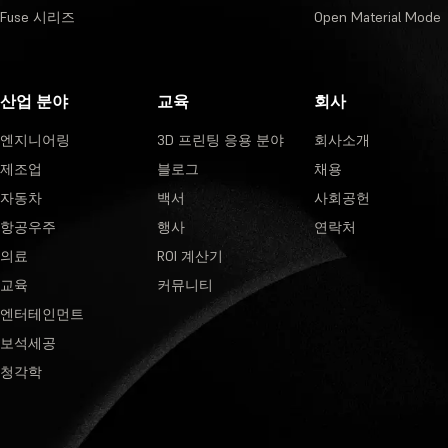
Fuse 시리즈
Open Material Mode
산업 분야
교육
회사
엔지니어링
3D 프린팅 응용 분야
회사소개
제조업
블로그
채용
자동차
백서
사회공헌
항공우주
행사
연락처
의료
ROI 계산기
교육
커뮤니티
엔터테인먼트
보석세공
청각학