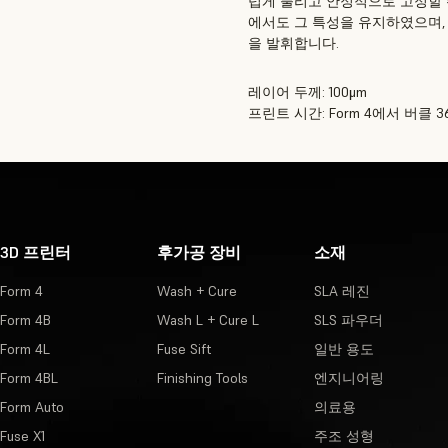
럽게 풀리고 안정적으로 고정할 수 있
에서도 그 특성을 유지하였으며,
을 발휘합니다.
레이어 두께: 100μm
프린트 시간: Form 4에서 버클 3
3D 프린터
후가공 장비
소재
Form 4
Wash + Cure
SLA 레진
Form 4B
Wash L + Cure L
SLS 파우더
Form 4L
Fuse Sift
일반 용도
Form 4BL
Finishing Tools
엔지니어링
Form Auto
의료용
Fuse X1
주조 성형