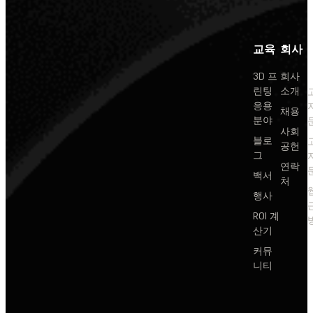
교육
회사
3D 프
회사
린팅
소개
응용
채용
분야
사회
블로
공헌
그
연락
백서
처
행사
ROI 계
산기
커뮤
니티