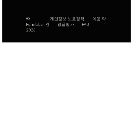
©
개인정보 보호정책
·
이용 약
Formlabs
관
·
경품행사
·
FAQ
2026