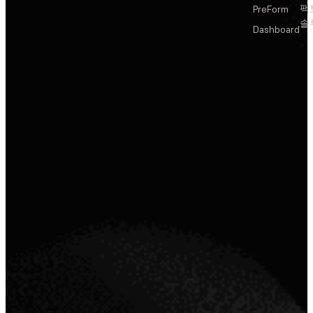
팩
PreForm
솔
Dashboard