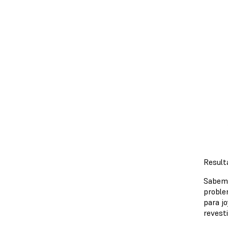
Result
Sabemo
proble
para j
revest