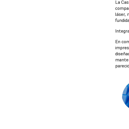
La Cas
compat
láser,
fundida
Integr
En comp
impresi
diseña
manten
pareci