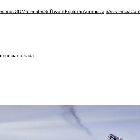
esoras 3D
Materiales
Software
Explorar
Aprendizaje
Asistencia
Con
renunciar a nada