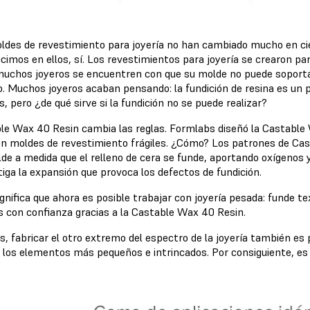
ldes de revestimiento para joyería no han cambiado mucho en ci
cimos en ellos, sí. Los revestimientos para joyería se crearon pa
muchos joyeros se encuentren con que su molde no puede soport
o. Muchos joyeros acaban pensando: la fundición de resina es un p
s, pero ¿de qué sirve si la fundición no se puede realizar?
le Wax 40 Resin cambia las reglas. Formlabs diseñó la Castable
on moldes de revestimiento frágiles. ¿Cómo? Los patrones de Cas
lde a medida que el relleno de cera se funde, aportando oxígenos
tiga la expansión que provoca los defectos de fundición.
gnifica que ahora es posible trabajar con joyería pesada: funde te
s con confianza gracias a la Castable Wax 40 Resin.
, fabricar el otro extremo del espectro de la joyería también es
 los elementos más pequeños e intrincados. Por consiguiente, es i