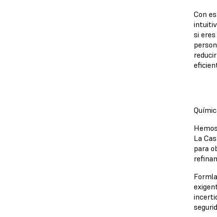
Con es
intuit
si ere
persona
reduci
eficien
Químic
Hemos 
La Cas
para o
refinan
Formla
exigen
incert
seguri