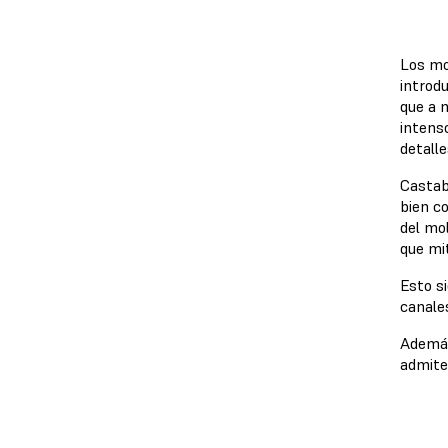
Los mo
introdu
que a 
intens
detalle
Castab
bien c
del mo
que mi
Esto si
canale
Además
admite