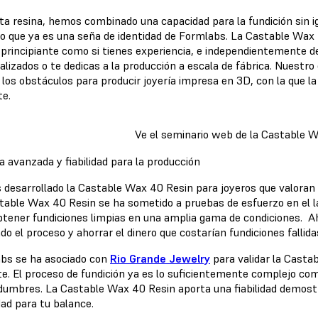
ta resina, hemos combinado una capacidad para la fundición sin ig
ivo que ya es una seña de identidad de Formlabs. La Castable Wax 
s principiante como si tienes experiencia, e independientemente d
lizados o te dedicas a la producción a escala de fábrica. Nuestro
r los obstáculos para producir joyería impresa en 3D, con la que l
te.
Ve el seminario web de la Castable 
a avanzada y fiabilidad para la producción
desarrollado la Castable Wax 40 Resin para joyeros que valoran la
table Wax 40 Resin se ha sometido a pruebas de esfuerzo en el lab
btener fundiciones limpias en una amplia gama de condiciones. A
do el proceso y ahorrar el dinero que costarían fundiciones fallid
bs se ha asociado con
Rio Grande Jewelry
para validar la Casta
te. El proceso de fundición ya es lo suficientemente complejo co
idumbres. La Castable Wax 40 Resin aporta una fiabilidad demostr
dad para tu balance.