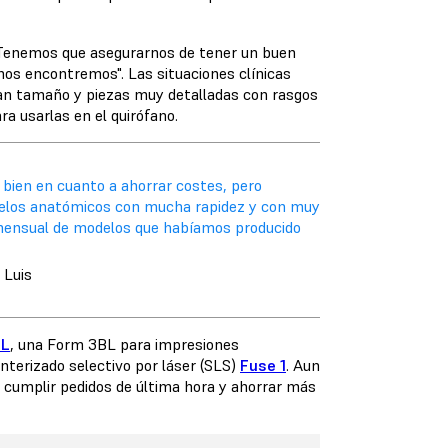
: "Tenemos que asegurarnos de tener un buen
nos encontremos". Las situaciones clínicas
an tamaño y piezas muy detalladas con rasgos
a usarlas en el quirófano.
bien en cuanto a ahorrar costes, pero
delos anatómicos con mucha rapidez y con muy
 mensual de modelos que habíamos producido
 Luis
3L
, una
Form 3BL
para impresiones
nterizado selectivo por láser (SLS)
Fuse 1
. Aun
o cumplir pedidos de última hora y ahorrar más