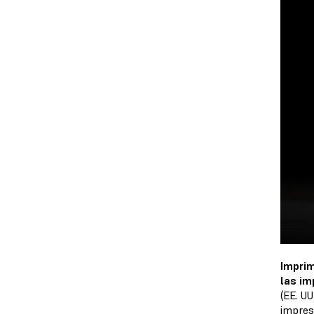
Imprim
las im
(EE. U
impres