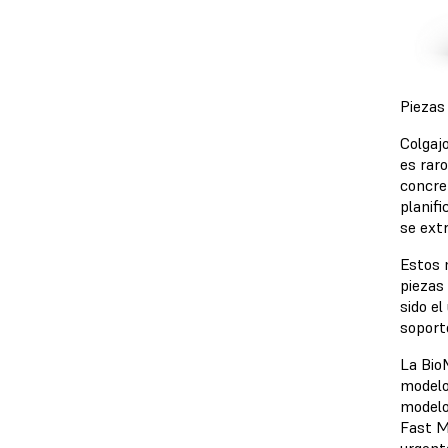
Piezas
Colgaj
es rar
concre
planif
se ext
Estos 
piezas
sido e
soporte
La
Bio
modelo
modelos
Fast M