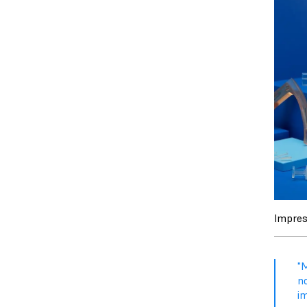
Impres
"
no
im