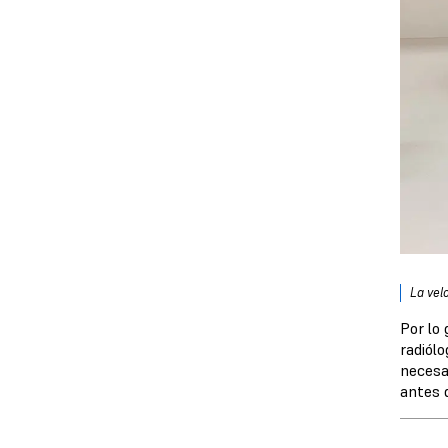
La vel
Por lo
radiól
necesa
antes 