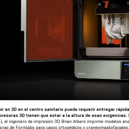
ir en 3D en el centro sanitario puede requerir entregar ráp
presoras 3D tienen que estar a la altura de esas exigencias.
U.), el ingeniero de impresión 3D Brian Albers imprime modelos an
oras de Formlabs para casos ortopédicos y craneomaxilofaciales, 