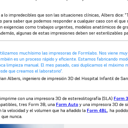
.
 a lo impredecibles que son las situaciones clínicas, Albers dice
o para saber que podemos responder a cualquier caso con el que 
en exigencias como trabajos urgentes, modelos anatómicos de gr
 Además, algunas de estas impresiones deben ser esterilizables par
Utilizamos muchísimo las impresoras de Formlabs. Nos viene muy 
ambién es un proceso rápido y eficiente. Estamos fabricando mo
oca limpieza manual. El mes pasado, casi duplicamos el máximo
sde que creamos el laboratorio".
ian Albers, ingeniero de impresión 3D del Hospital Infantil de San
 imprime con una impresora 3D de estereolitografía (SLA)
Form 
patibles, tres Form 3B, una
Form Auto
y una impresora 3D de si
n la velocidad y el volumen que ha añadido la
Form 4BL
, ha podid
 que nunca.