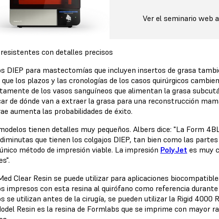
Ver el seminario web 
 resistentes con detalles precisos
os DIEP para mastectomías que incluyen insertos de grasa tambié
o que los plazos y las cronologías de los casos quirúrgicos camb
tamente de los vasos sanguíneos que alimentan la grasa subcután
icar de dónde van a extraer la grasa para una reconstrucción mam
rae aumenta las probabilidades de éxito.
modelos tienen detalles muy pequeños. Albers dice: "La Form 4BL
 diminutas que tienen los colgajos DIEP, tan bien como las parte
l único método de impresión viable. La impresión
PolyJet
es muy ca
s".
Med Clear Resin
se puede utilizar para aplicaciones biocompatibles 
s impresos con esta resina al quirófano como referencia durante la
 se utilizan antes de la cirugía, se pueden utilizar la
Rigid 4000 
odel Resin es la resina de Formlabs que se imprime con mayor ra