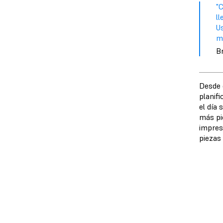
"
ll
U
mi
Br
Desde 
planif
el día
más pi
impres
piezas 