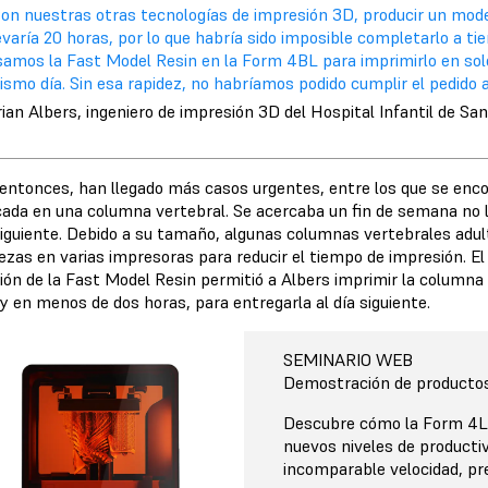
Con nuestras otras tecnologías de impresión 3D, producir un mod
evaría 20 horas, por lo que habría sido imposible completarlo a tie
samos la Fast Model Resin en la Form 4BL para imprimirlo en sol
smo día. Sin esa rapidez, no habríamos podido cumplir el pedido a
ian Albers, ingeniero de impresión 3D del Hospital Infantil de San
entonces, han llegado más casos urgentes, entre los que se enco
icada en una columna vertebral. Se acercaba un fin de semana no l
 siguiente. Debido a su tamaño, algunas columnas vertebrales adul
ezas en varias impresoras para reducir el tiempo de impresión. E
ión de la Fast Model Resin permitió a Albers imprimir la columna
y en menos de dos horas, para entregarla al día siguiente.
SEMINARIO WEB
Demostración de producto
Descubre cómo la Form 4L 
nuevos niveles de producti
incomparable velocidad, prec