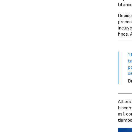
titanio
Debido
proces
incluy
finos.
"
t
p
de
Br
Albers
biocom
así, co
tiempo