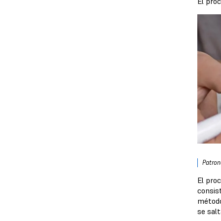
El proc
Patron
El proc
consist
método 
se sal