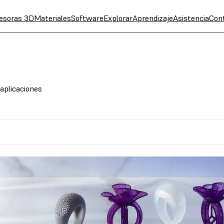
esoras 3D
Materiales
Software
Explorar
Aprendizaje
Asistencia
Con
 aplicaciones