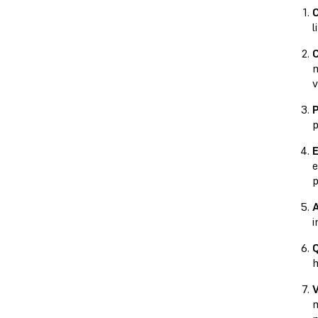
l
C
m
v
P
p
E
e
p
A
i
h
V
m