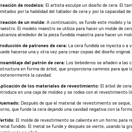
Creación de modelos:
El artista esculpe un diseño de cera. El t
imitados por la habilidad del tallador de cera y por la capacidad de
reación de un molde:
A continuación, se funde este modelo y la 
aestro. El modelo maestro se utiliza para hacer un molde de cera
ulcaniza alrededor de la pieza fundida maestra para hacer un mold
roducción de patrones de cera:
La cera fundida se inyecta o a 
uede hacerse una y otra vez para crear copias del diseño original.
nsamblaje del patrón de cera:
Los bebederos se añaden a las c
structura en forma de árbol, que proporciona caminos para que la 
osteriormente la cavidad.
plicación de los materiales de revestimiento:
El árbol de cer
ntroduce en una caja de moldeo y se rodea con el revestimiento lí
Quemado:
Después de que el material de revestimiento se seque, 
orno, que funde la cera dejando una cavidad negativa con la forma
ertido:
El molde de revestimiento se calienta en un horno para re
etal fundido. El metal se funde y después se vierte, usando la gra