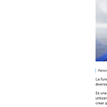
Patron
La fund
diverso
Es una
utiliz
crear p