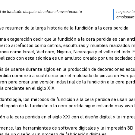
l de fundición después de retirar el revestimiento.
La pieza f
amoladura
e resumen de la larga historia de la fundición a la cera perdida
na exageración decir que la fundición a la cera perdida es tan anti
ierto artefactos como cetros, esculturas y muebles realizados me
anos como Israel, Vietnam, Nigeria, Nicaragua y el valle del Indo.
ealizado con esta técnica es un amuleto creado por una sociedad d
 de usarse durante siglos en la producción de decoraciones escultó
erdida comenzó a sustituirse por el moldeado de piezas en Europa d
on para crear una versión industrial de la fundición a la cera perd
ia creciente en el siglo XIX.
dontología, los métodos de fundición a la cera perdida se usan par
el legado de la fundición a la cera perdida sigue estando muy vivo 
ón a la cera perdida en el siglo XXI con el diseño digital y la impr
mente, las herramientas de software digitales y la impresión 3D p
s de un diseño y un proceso de fabricación digitales.