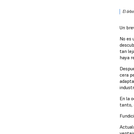
El árbo
Un brev
No es u
descub
tan lej
haya r
Después
cera p
adaptar
industr
En la o
tanto, 
Fundici
Actual
ventaja