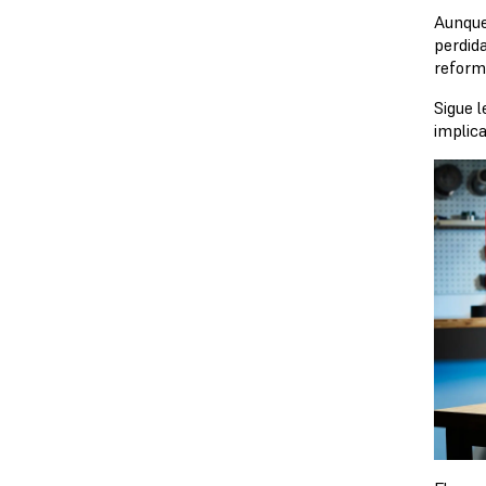
Aunque
perdida
reformu
Sigue l
implica