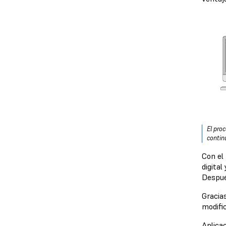
El pro
contin
Con el
digital
Después
Gracias
modifi
Aplicac