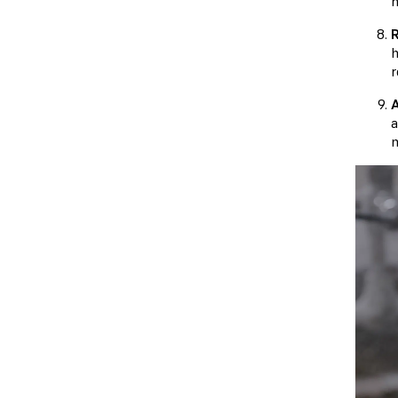
m
R
h
r
a
m