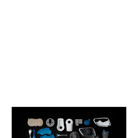
Explora nuestros más de
45 materiales avanzados de
impresión 3D, que ofrecen diversas
propiedades ópticas, mecánicas y
térmicas. Nuestro catálogo
interactivo de materiales te ayuda a
elegir el material adecuado en base
a la aplicación que le quieras dar y a
las propiedades que más te
interesen.
Explora los materiales de
impresión