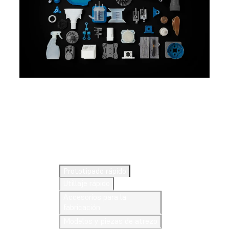
Explora las aplicaciones de la
impresión 3D
Prototipado rápido
Utillaje rápido
Accesorios para la
fabricación
Modelos y piezas de atrezo