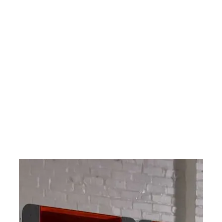
completamente automatizado que
puedes controlar desde cualquier
lugar y en cualquier momento.
Podrás acceder a una producción
24/7 gracias al ecosistema de
automatización de Formlabs: la
Form Auto, Fleet Control y el
Resin Pumping System.
Más información
Encuentra un revendedor