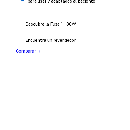
para usar y adaptados al paciente
Descubre la Fuse 1+ 30W
Encuentra un revendedor
Comparar
Maximiza el rendimiento de tu
parque de impresoras 3D con una
producción 24/7
Alcanza nuevos niveles de
productividad con un parque de
impresoras Form 3+