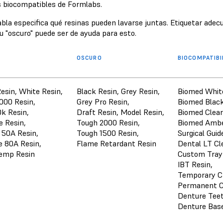
s biocompatibles de Formlabs.
abla especifica qué resinas pueden lavarse juntas. Etiquetar 
 u "oscuro" puede ser de ayuda para esto.
OSCURO
BIOCOMPATIBI
Resin, White Resin,
Black Resin, Grey Resin,
Biomed White
4000 Resin,
Grey Pro Resin,
Biomed Black
0k Resin,
Draft Resin, Model Resin,
Biomed Clear
e Resin,
Tough 2000 Resin,
Biomed Ambe
c 50A Resin,
Tough 1500 Resin,
Surgical Guid
le 80A Resin,
Flame Retardant Resin
Dental LT Cl
emp Resin
Custom Tray 
IBT Resin,
Temporary C
Permanent C
Denture Teet
Denture Bas