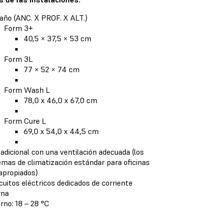
ño (ANC. X PROF. X ALT.)
Form 3+
40,5 × 37,5 × 53 cm
Form 3L
77 × 52 × 74 cm
Form Wash L
78,0 x 46,0 x 67,0 cm
Form Cure L
69,0 x 54,0 x 44,5 cm
 adicional con una ventilación adecuada (los
emas de climatización estándar para oficinas
apropiados)
rcuitos eléctricos dedicados de corriente
rna
rno: 18 – 28 °C