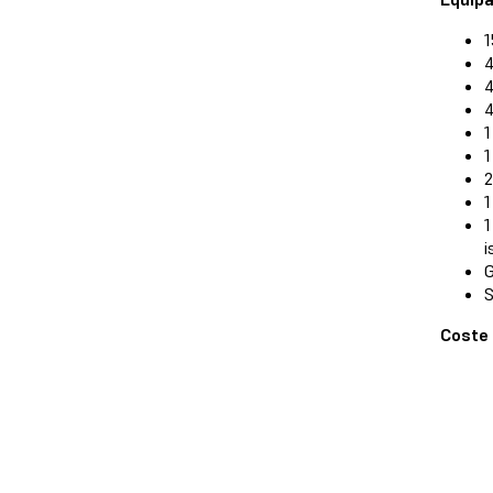
1
4
1
2
1
1
i
G
S
Coste 