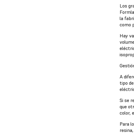
Los gr
Formla
la fabr
como p
Hay va
volume
eléctr
isoprop
Gestió
A dife
tipo de
eléctri
Si se 
que otr
color, 
Para lo
resina