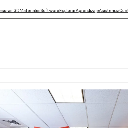
esoras 3D
Materiales
Software
Explorar
Aprendizaje
Asistencia
Con