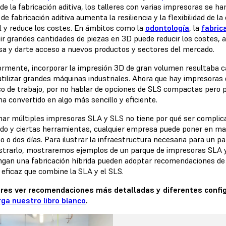
 de la fabricación aditiva, los talleres con varias impresoras se 
de fabricación aditiva aumenta la resiliencia y la flexibilidad de l
l y reduce los costes. En ámbitos como la
odontología
, la
fabric
r grandes cantidades de piezas en 3D puede reducir los costes, au
a y darte acceso a nuevos productos y sectores del mercado.
ormente, incorporar la impresión 3D de gran volumen resultaba c
tilizar grandes máquinas industriales. Ahora que hay impresoras d
co de trabajo, por no hablar de opciones de SLS compactas pero 
ha convertido en algo más sencillo y eficiente.
nar múltiples impresoras SLA y SLS no tiene por qué ser complica
do y ciertas herramientas, cualquier empresa puede poner en m
o o dos días. Para ilustrar la infraestructura necesaria para un 
strarlo, mostraremos ejemplos de un parque de impresoras SLA 
ngan una fabricación híbrida pueden adoptar recomendaciones de
 eficaz que combine la SLA y el SLS.
eres ver recomendaciones más detalladas y diferentes confi
ga nuestro libro blanco
.