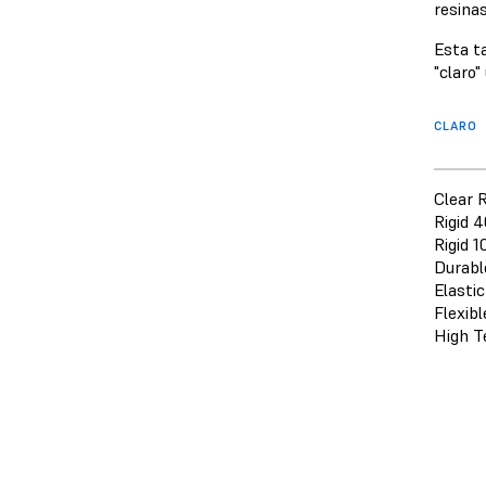
resina
Esta t
"claro"
CLARO
Clear 
Rigid 
Rigid 1
Durabl
Elasti
Flexib
High T