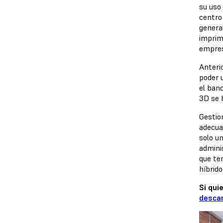
su uso
centro 
genera
imprimi
empres
Anteri
poder u
el ban
3D se 
Gestio
adecua
solo un
admini
que te
híbrido
Si qui
descar