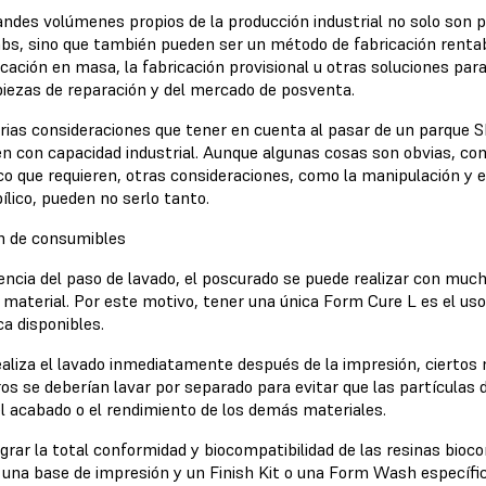
andes volúmenes propios de la producción industrial no solo son 
bs, sino que también pueden ser un método de fabricación rentab
icación en masa, la fabricación provisional u otras soluciones pa
iezas de reparación y del mercado de posventa.
rias consideraciones que tener en cuenta al pasar de un parque 
n con capacidad industrial. Aunque algunas cosas son obvias, co
ico que requieren, otras consideraciones, como la manipulación y
ílico, pueden no serlo tanto.
n de consumibles
rencia del paso de lavado, el poscurado se puede realizar con muc
 material. Por este motivo, tener una única
Form Cure L
es el uso
ca disponibles.
realiza el lavado inmediatamente después de la impresión, ciertos
os se deberían lavar por separado para evitar que las partículas d
el acabado o el rendimiento de los demás materiales.
grar la total conformidad y biocompatibilidad de las resinas bioc
, una base de impresión y un Finish Kit o una
Form Wash
específic