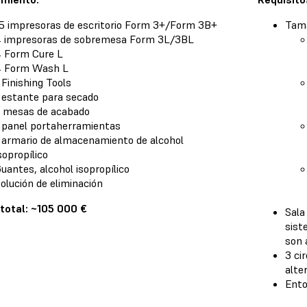
5 impresoras de escritorio
Form 3+/Form 3B+
Tama
 impresoras de sobremesa
Form 3L/3BL
4
Form Cure L
4
Form Wash L
1
Finishing Tools
 estante para secado
 mesas de acabado
 panel portaherramientas
 armario de almacenamiento de alcohol
sopropílico
uantes, alcohol isopropílico
olución de eliminación
total: ~105 000 €
Sala
sist
son 
3 ci
alte
Ento