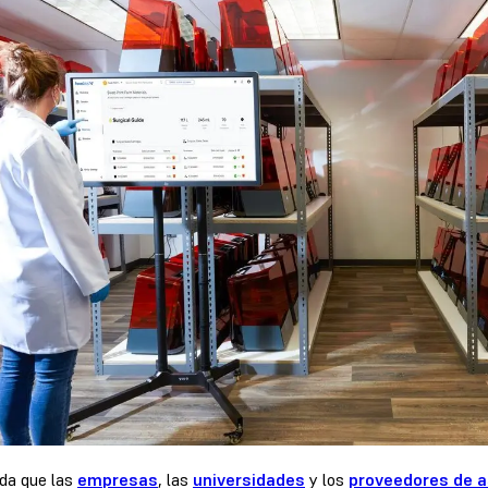
da que las
empresas
, las
universidades
y los
proveedores de a