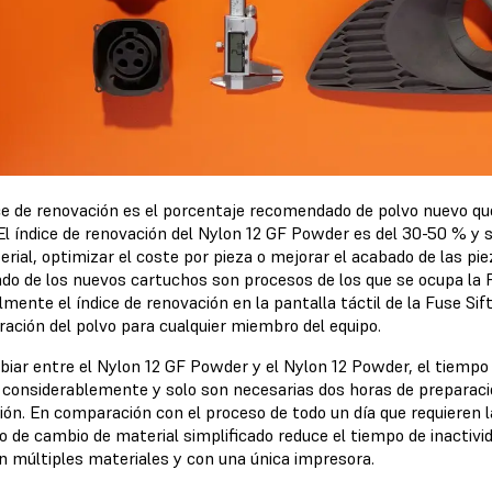
ice de renovación es el porcentaje recomendado de polvo nuevo que
 El índice de renovación del Nylon 12 GF Powder es del 30-50 % y 
rial, optimizar el coste por pieza o mejorar el acabado de las piez
do de los nuevos cartuchos son procesos de los que se ocupa la F
ente el índice de renovación en la pantalla táctil de la Fuse Sift,
ración del polvo para cualquier miembro del equipo.
iar entre el Nylon 12 GF Powder y el Nylon 12 Powder, el tiempo d
 considerablemente y solo son necesarias dos horas de preparac
ión. En comparación con el proceso de todo un día que requieren l
o de cambio de material simplificado reduce el tiempo de inactivi
on múltiples materiales y con una única impresora.