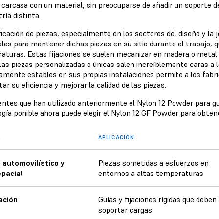
a carcasa con un material, sin preocuparse de añadir un soporte 
ría distinta.
icación de piezas, especialmente en los sectores del diseño y la joy
ales para mantener dichas piezas en su sitio durante el trabajo, q
aturas. Estas fijaciones se suelen mecanizar en madera o metal y 
las piezas personalizadas o únicas salen increíblemente caras a l
amente estables en sus propias instalaciones permite a los fabri
r su eficiencia y mejorar la calidad de las piezas.
ientes que han utilizado anteriormente el Nylon 12 Powder para gu
ogía ponible ahora puede elegir el Nylon 12 GF Powder para obte
R
APLICACIÓN
 automovilístico y
Piezas sometidas a esfuerzos en
pacial
entornos a altas temperaturas
ación
Guías y fijaciones rígidas que deben
soportar cargas