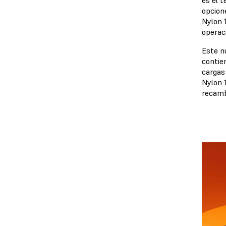
es el 
opcion
Nylon 
operac
Este nu
contien
cargas
Nylon 1
recamb