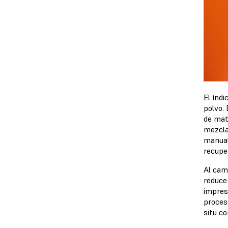
El índ
polvo.
de mate
mezcla
manualm
recupe
Al camb
reduce
impres
proces
situ c