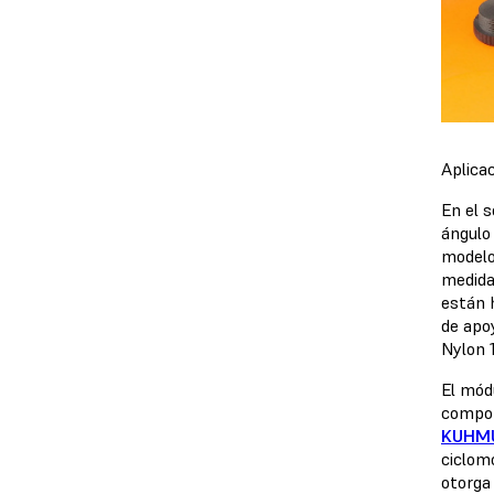
Aplica
En el 
ángulo
modelo
medida
están 
de apo
Nylon 
El mód
compon
KUHM
ciclom
otorga