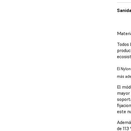
Sanid
Materi
Todos 
produc
ecosis
El Nylon
más ade
El mód
mayor 
soport
fijaci
este n
Además
de 113