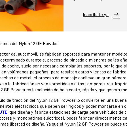
Inscríbete ya
ciones del Nylon 12 GF Powder
sector del automóvil, se fabrican soportes para mantener modelo
 determinado durante el proceso de pintado o mientras se les añ
 de coche, suele ser necesario cambiar los soportes, por lo que
 en volúmenes pequeños, pero resultan caros y lentos de fabric
hechas de metal, el proceso de montaje conlleva un gran número 
yo a la fabricación se ven sometidos a altas temperaturas. Imprim
12 GF Powder es la solución de bajo coste, rápida y que genera m
ulo de tracción del Nylon 12 GF Powder lo convierte en una buena
entes electrónicos que deben ser rígidos y poder montarse en o
UTE
, que diseña y fabrica estaciones de carga para vehículos de 
otores y monopatines eléctricos), poder fabricar directamente c
 más libertad de diseño. Ya que el Nylon 12 GF Powder se puede ut