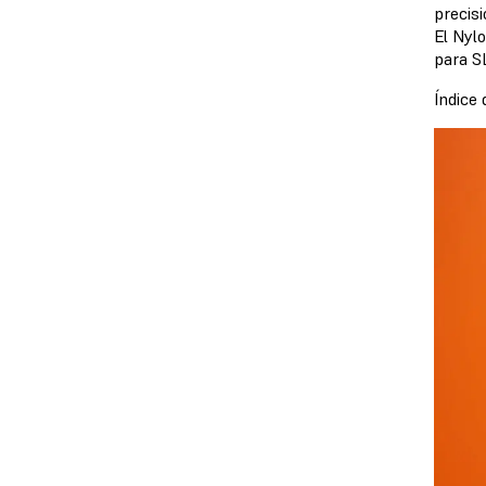
precis
El Nyl
para S
Índice