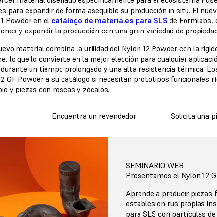
tercer material diseñado específicamente para el ecosistema Fuse 
es para expandir de forma asequible su producción in situ. El nuev
11 Powder en el
catálogo de materiales para SLS
de Formlabs, c
iones y expandir la producción con una gran variedad de propieda
evo material combina la utilidad del Nylon 12 Powder con la rigidez
e, lo que lo convierte en la mejor elección para cualquier aplicac
 durante un tiempo prolongado y una alta resistencia térmica. Los
2 GF Powder a su catálogo si necesitan prototipos funcionales ríg
io y piezas con roscas y zócalos.
Encuentra un revendedor
Solicita una 
SEMINARIO WEB
Presentamos el Nylon 12 
Aprende a producir piezas 
estables en tus propias in
para SLS con partículas de v