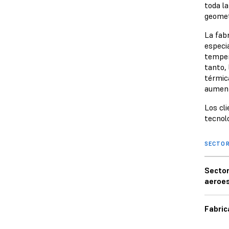
toda l
geomet
La fabr
especi
temper
tanto, 
térmic
aumenta
Los cl
tecnol
SECTO
Sector
aeroes
Fabric