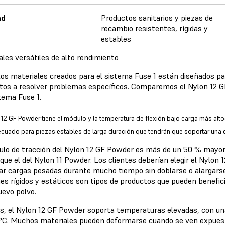
ad
Productos sanitarios y piezas de
recambio resistentes, rígidas y
estables
ales versátiles de alto rendimiento
los materiales creados para el sistema Fuse 1 están diseñados par
tos a resolver problemas específicos. Comparemos el Nylon 12 G
tema Fuse 1.
 12 GF Powder tiene el módulo y la temperatura de flexión bajo carga más alto
cuado para piezas estables de larga duración que tendrán que soportar una 
ulo de tracción del Nylon 12 GF Powder es más de un 50 % mayor 
que el del Nylon 11 Powder. Los clientes deberían elegir el Nylon
ar cargas pesadas durante mucho tiempo sin doblarse o alargarse
ones rígidos y estáticos son tipos de productos que pueden benefic
uevo polvo.
, el Nylon 12 GF Powder soporta temperaturas elevadas, con una
 °C. Muchos materiales pueden deformarse cuando se ven expuest