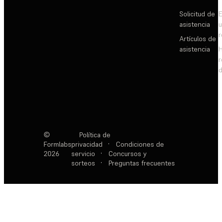
Solicitud de
E
asistencia
Artículos de
asistencia
d
©
Política de
Formlabs
privacidad
·
Condiciones de
2026
servicio
·
Concursos y
sorteos
·
Preguntas frecuentes