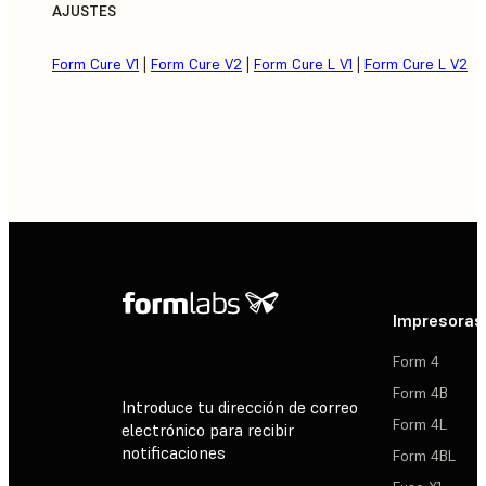
AJUSTES
Form Cure V1
|
Form Cure V2
|
Form Cure L V1
|
Form Cure L V2
Impresoras
Form 4
Form 4B
Introduce tu dirección de correo
Form 4L
electrónico para recibir
notificaciones
Form 4BL