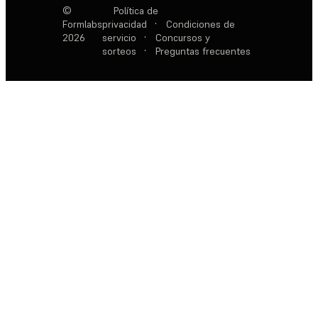
©
Política de
Formlabs
privacidad
·
Condiciones de
2026
servicio
·
Concursos y
sorteos
·
Preguntas frecuentes