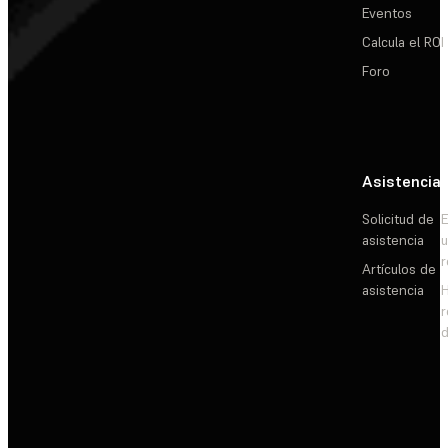
Eventos
Calcula el ROI
Foro
Asistencia
Solicitud de
E
asistencia
Artículos de
asistencia
d