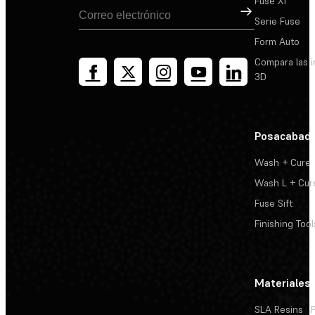
Fuse X1
Suscribirse
Serie Fuse
Form Auto
Compara las 
3D
Posacabad
Wash + Cure
Wash L + Cur
Fuse Sift
Finishing Tool
Materiales
SLA Resins