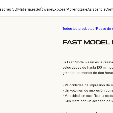
esoras 3D
Materiales
Software
Explorar
Aprendizaje
Asistencia
Con
Todos los productos
/
Piezas de 
FAST MODEL 
La Fast Model Resin es la resin
velocidades de hasta 100 mm po
grandes en menos de dos horas
• Velocidades de impresión de 
• Un volumen de impresión com
• Velocidad sin sacrificar la cali
• Gris mate con un acabado de la