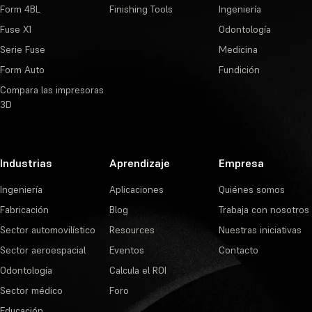
Form 4BL
Finishing Tools
Ingeniería
Fuse X1
Odontología
Serie Fuse
Medicina
Form Auto
Fundición
Compara las impresoras
3D
Industrias
Aprendizaje
Empresa
Ingeniería
Aplicaciones
Quiénes somos
Fabricación
Blog
Trabaja con nosotros
Sector automovilístico
Resources
Nuestras iniciativas
Sector aeroespacial
Eventos
Contacto
Odontología
Calcula el ROI
Sector médico
Foro
Educación