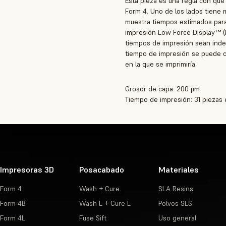
Esta pieza es una regla con que
Form 4. Uno de los lados tiene 
muestra tiempos estimados para
impresión Low Force Display™ (
tiempos de impresión sean indep
tiempo de impresión se puede cal
en la que se imprimiría.
Grosor de capa: 200 μm
Tiempo de impresión: 31 piezas 
Impresoras 3D
Posacabado
Materiales
Form 4
Wash + Cure
SLA Resins
Form 4B
Wash L + Cure L
Polvos SLS
Form 4L
Fuse Sift
Uso general