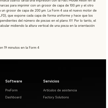
 indica cuánto tarda una impresión con la Fast Model Resin en la
marcas para imprimir con un grosor de capa de 100 μm y el otro
 un grosor de capa de 200 μm. La Form 4 usa el nuevo motor de
LFD), que expone cada capa de forma uniforme y hace que los
endientes del número de piezas en el plano XY. Por lo tanto, el
cular midiendo la altura vertical de una pieza en la orientación
en 19 minutos en la Form 4
Software
Servicios
PreForm
Artículos de asistencia
Dashboard
Factory Solutions