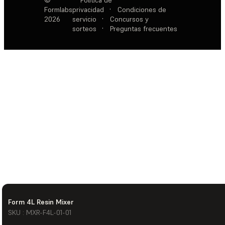
©
Política de
Formlabs
privacidad
·
Condiciones de
2026
servicio
·
Concursos y
sorteos
·
Preguntas frecuentes
Form 4L Resin Mixer
SKU : MXR-F4L-01-01