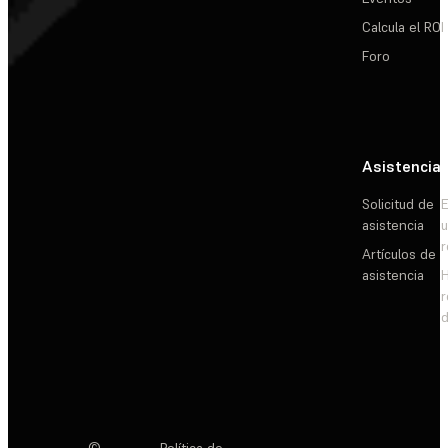
Calcula el ROI
Foro
Asistencia
Solicitud de
E
asistencia
Artículos de
asistencia
d