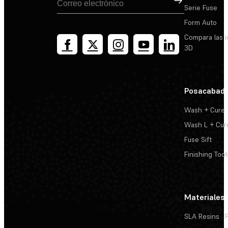
Serie Fuse
Form Auto
Compara las 
3D
Posacabad
Wash + Cure
Wash L + Cur
Fuse Sift
Finishing Tool
Materiales
SLA Resins