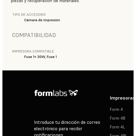
piezas y recuperación de materiales.
TIPO DE ACCESORIO
Cámara de impresión
COMPATIBILIDAD
IMPRESORA COMPATIBLE
Fuse 1+ 30W, Fuse 1
Impresoras
Form 4
Form 4B
Introduce tu dirección de correo
Form 4L
electrónico para recibir
notificaciones
Form 4BL