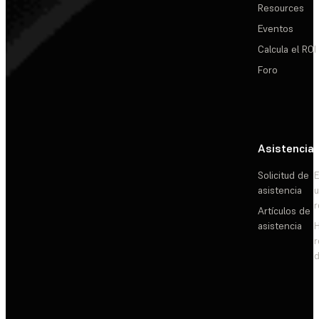
Resources
Eventos
Calcula el ROI
Foro
Asistencia
Solicitud de
E
asistencia
Artículos de
asistencia
d