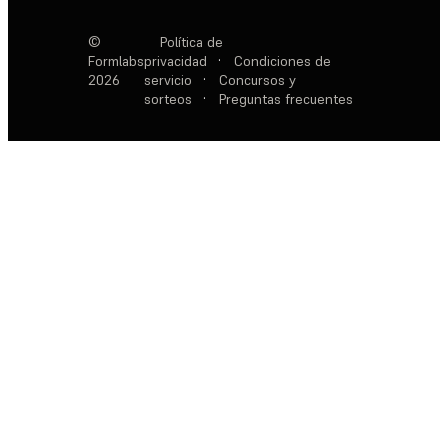
©
Política de
Formlabs
privacidad
·
Condiciones de
2026
servicio
·
Concursos y
sorteos
·
Preguntas frecuentes