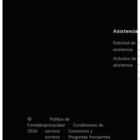
Asistencia
Solicitud de
E
asistencia
Artículos de
asistencia
d
©
Política de
Formlabs
privacidad
·
Condiciones de
2026
servicio
·
Concursos y
sorteos
·
Preguntas frecuentes