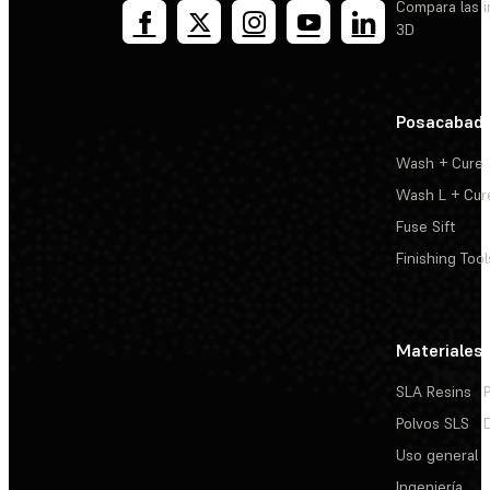
Compara las 
3D
Posacabad
Wash + Cure
Wash L + Cur
Fuse Sift
Finishing Tool
Materiales
SLA Resins
Polvos SLS
Uso general
Ingeniería