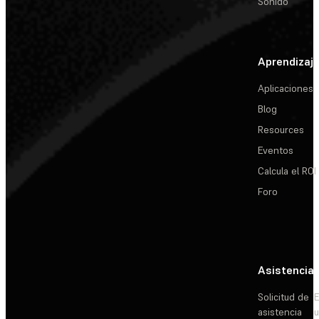
Sonido
Aprendizaj
Aplicaciones
Blog
Resources
Eventos
Calcula el ROI
Foro
Asistencia
Solicitud de
E
asistencia