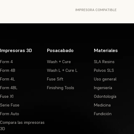
IMPRESORA COMPATIBLE
Impresoras 3D
Posacabado
Materiales
Form 4
Wash + Cure
SLA Resins
Form 4B
Wash L + Cure L
Polvos SLS
Form 4L
Fuse Sift
Uso general
Form 4BL
Finishing Tools
Ingeniería
Fuse X1
Odontología
Serie Fuse
Medicina
Form Auto
Fundición
Compara las impresoras
3D