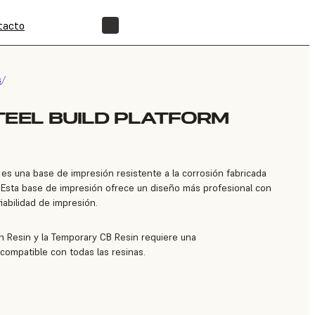
tacto
ENCUENTRA UN REVENDEDOR
s
/
TEEL BUILD PLATFORM
m es una base de impresión resistente a la corrosión fabricada
. Esta base de impresión ofrece un diseño más profesional con
iabilidad de impresión.
n Resin y la Temporary CB Resin requiere una
 compatible con todas las resinas.