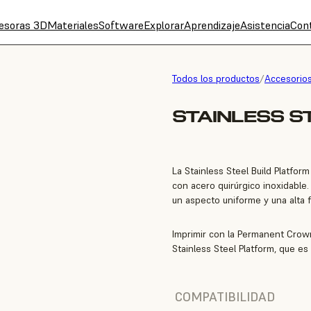
esoras 3D
Materiales
Software
Explorar
Aprendizaje
Asistencia
Con
Todos los productos
/
Accesorio
STAINLESS S
La Stainless Steel Build Platfor
con acero quirúrgico inoxidable
un aspecto uniforme y una alta f
Imprimir con la Permanent Crow
Stainless Steel Platform, que es
COMPATIBILIDAD