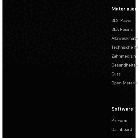
Materialien
SLS-Pulver
SLA Resins
Allzweckmater
Technische Ma
Zahnmedizin
Gesundheits
Guss
Open Materia
Software
PreForm
Dashboard