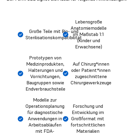
Lebensgroße
Anatomiemodelle
Große Teile mit Bio- und
im Maßstab 1:1
Sterilisationskompatibilität
(Kinder und
Erwachsene)
Prototypen von
Medizinprodukten,
Auf Chirurg*innen
Halterungen und
oder Patient*innen
Vorrichtungen,
zugeschnittene
Baugruppen sowie
Chirurgiewerkzeuge
Endverbrauchsteile
Modelle zur
Operationsplanung
Forschung und
für diagnostische
Entwicklung im
Anwendungen in
Großformat mit
Arbeitsabläufen
fortschrittlichen
mit FDA-
Materialien