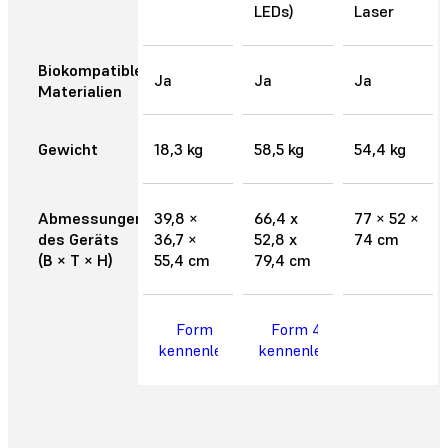
LEDs)
Laser
Biokompatible
Ja
Ja
Ja
Materialien
Gewicht
18,3 kg
58,5 kg
54,4 kg
Abmessungen
39,8 ×
66,4 x
77 × 52 ×
des Geräts
36,7 ×
52,8 x
74 cm
(B × T × H)
55,4 cm
79,4 cm
Form 4B
Form 4BL
kennenlernen
kennenlernen