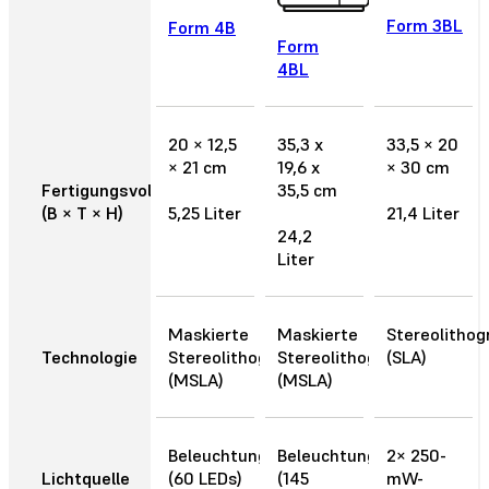
Form 3BL
Form 4B
Form
4BL
20 × 12,5
35,3 x
33,5 × 20
× 21 cm
19,6 x
× 30 cm
Fertigungsvolumen
35,5 cm
(B × T × H)
5,25 Liter
21,4 Liter
24,2
Liter
Maskierte
Maskierte
Stereolithog
Technologie
Stereolithografie
Stereolithografie
(SLA)
(MSLA)
(MSLA)
Beleuchtungseinheit
Beleuchtungseinheit
2× 250-
Lichtquelle
(60 LEDs)
(145
mW-