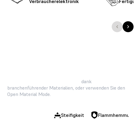
Verbraucherelektronik
Fertigu
Meistern Sie jede Herausforderung
dank
branchenführender Materialien, oder verwenden Sie den
Open Material Mode.
Belastbarkeit
Steifigkeit
Flammhemmung