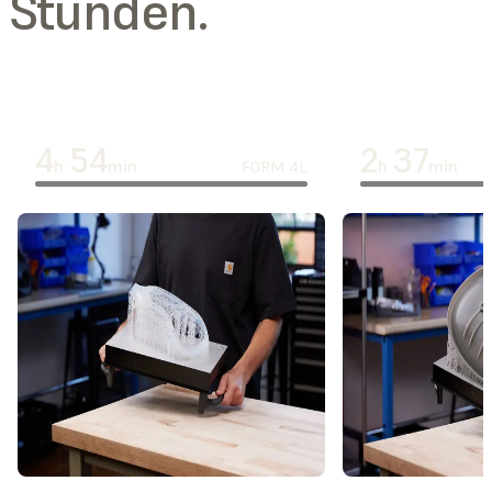
Stunden.
4
54
2
37
h
min
h
min
FORM 4L