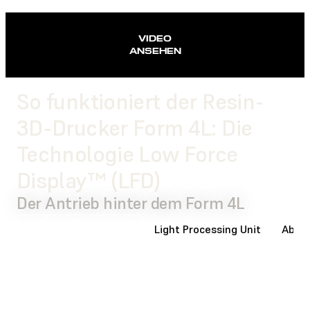
VIDEO
ANSEHEN
So funktioniert der Resin-
3D-Drucker Form 4L: Die
Technologie Low Force
Display™ (LFD)
Der Antrieb hinter dem Form 4L
Beleuchtungseinheit
Light Processing Unit
Ablös