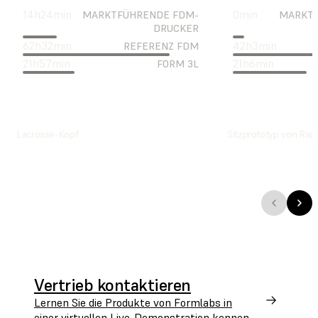
14
h
24
min
0
min
MARKTFÜHRENDE FDM-
MARKTF
DRUCKER
62
h
32
min
42
h
3
min
REFERENZ FDM
21
h
57
min
21
h
6
min
FORM 3L
Lacrosse-Kopf
Sitzprototyp von Radi
Vertrieb kontaktieren
Lernen Sie die Produkte von Formlabs in
einer virtuellen Live-Demonstration kennen.