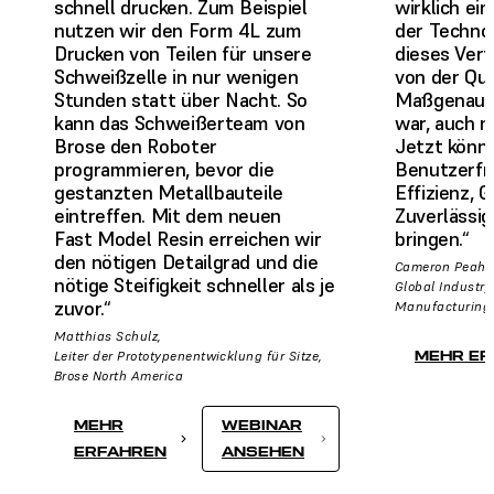
schnell drucken. Zum Beispiel
wirklich ei
nutzen wir den Form 4L zum
der Technol
Drucken von Teilen für unsere
dieses Verf
Schweißzelle in nur wenigen
von der Qua
Stunden statt über Nacht. So
Maßgenauigk
kann das Schweißerteam von
war, auch n
Brose den Roboter
Jetzt könn
programmieren, bevor die
Benutzerfre
gestanzten Metallbauteile
Effizienz, 
eintreffen. Mit dem neuen
Zuverlässig
Fast Model Resin erreichen wir
bringen.“
den nötigen Detailgrad und die
Cameron Peahl,
nötige Steifigkeit schneller als je
Global Industry
zuvor.“
Manufacturing
Matthias Schulz,
Leiter der Prototypenentwicklung für Sitze,
MEHR ER
Brose North America
MEHR
WEBINAR
ERFAHREN
ANSEHEN