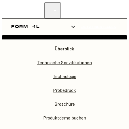
FORM
4L
JETZT BESTELLEN
FORM
4L
Überblick
Technische Spezifikationen
Technologie
Probedruck
Broschüre
Produktdemo buchen