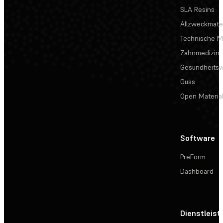
SLA Resins
Allzweckmater
Technische Ma
Zahnmedizin
Gesundheits
Guss
Open Materia
Software
PreForm
Dashboard
Dienstleis