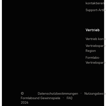
kontaktieren
Support-Artik
Vertrieb
Vertrieb kont
Vertriebspartn
Region
Formlabs-
Vertriebspar
©
Datenschutzbestimmungen
·
Nutzungsbest
Formlabs
und Gewinnspiele
·
FAQ
2026