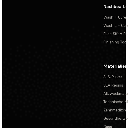
Nachbearbe
Wash + Cure
Wash L + Cur
Fuse Sift + Fu
Finishing Tool
Materialien
SLS-Pulver
SLA Resins
Allzweckmater
Technische Ma
Zahnmedizin
Gesundheits
Guss