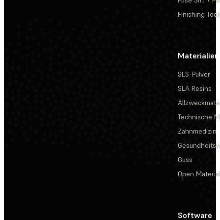
Finishing Tool
Materialien
SLS-Pulver
SLA Resins
Allzweckmater
Technische Ma
Zahnmedizin
Gesundheits
Guss
Open Materia
Software