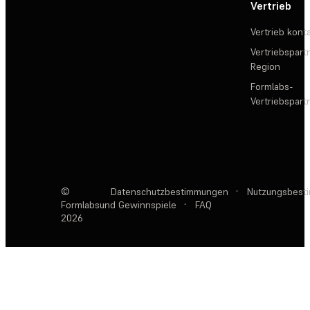
Vertrieb
Vertrieb kont
Vertriebspartn
Region
Formlabs-
Vertriebspar
©
Datenschutzbestimmungen
·
Nutzungsbest
Formlabs
und Gewinnspiele
·
FAQ
2026