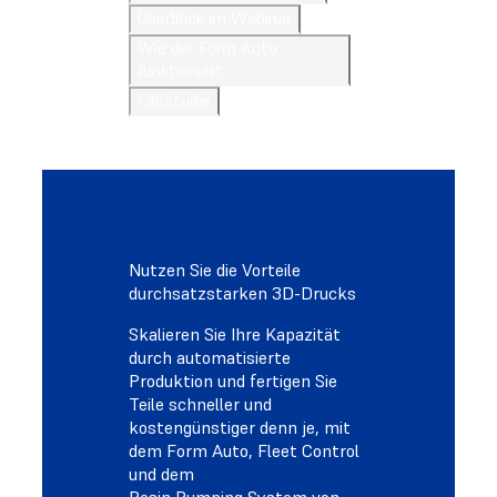
Überblick im Webinar
Wie der Form Auto
funktioniert
Fallstudie
Nutzen Sie die Vorteile
durchsatzstarken 3D-Drucks
Skalieren Sie Ihre Kapazität
durch automatisierte
Produktion und fertigen Sie
Teile schneller und
kostengünstiger denn je, mit
dem Form Auto, Fleet Control
und dem
Resin Pumping System von