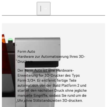
Form Auto
Hardware zur Automatisierung Ihres 3D-
Druckers
Der Form Auto ist eine Hardware-
Erweiterung für 3D-Drucker des Typs
Form 3/3+. Er entfernt fertige Teile
automatisch von der Build Platform 2 und
startet den nächsten Druck ohne jegliche
manuelle Eingriffe, sodass Sie rund um die
Uhr ohne Stillstandszeiten 3D-drucken.