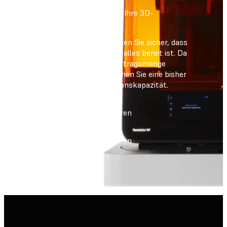
Steigern Sie noch heute Ihre 3D-
Druckkapazität
Mit dem Form Auto stellen Sie sicher, dass
Ihr Drucker jederzeit für alles bereit ist. Da
Sie auf jede beliebige Auftragsmenge
skalieren können, erreichen Sie eine bisher
unvorstellbare Produktionskapazität
.
Vertrieb kontaktieren
Vertrieb kontaktieren