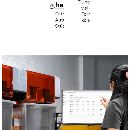
Überprüfen Sie, wie
herunterladen
viel Sie mit dem
Entdecken Sie, wie
Form Auto sparen
Automatisierung Ihre
können.
Stückkosten senkt.