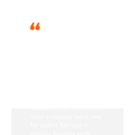
„Bei Formlabs ist der große
Vorteil natürlich auch das
Finanzielle. Als
mittelständisches
Unternehmen kann ich
diese Summe der
Investitionen stemmen,
was bei anderen
Herstellern für uns einfach
nicht erreichbar wäre, und
für andere Betriebe in
unserer Branche auch