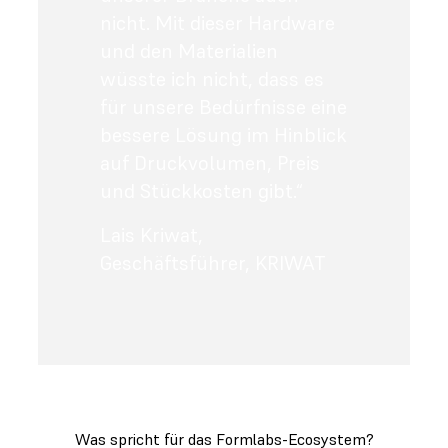
nicht. Mit dieser Hardware
und den Materialien
wüsste ich nicht, dass es
für unsere Bedürfnisse eine
bessere Lösung im Hinblick
auf Druckvolumen, Preis
und Stückkosten gibt.“
Lais Kriwat
,
Geschäftsführer, KRIWAT
Was spricht für das Formlabs-Ecosystem?