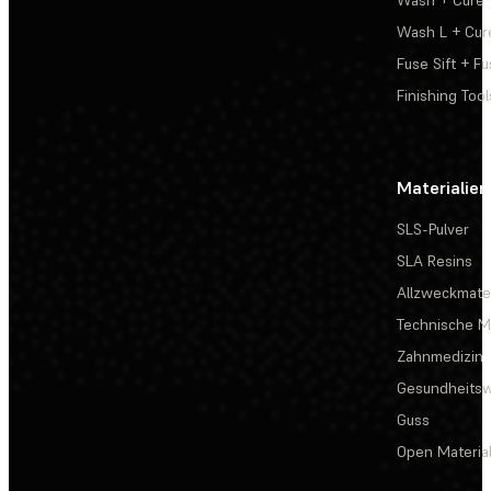
Wash L + Cur
Fuse Sift + Fu
Finishing Tool
Materialien
SLS-Pulver
SLA Resins
Allzweckmater
Technische Ma
Zahnmedizin
Gesundheits
Guss
Open Materia