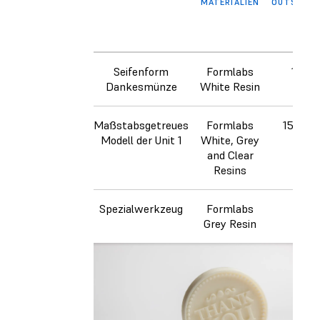
MATERIALIEN
OUTSOURC
Seifenform
Formlabs
114 £
Dankesmünze
White Resin
Maßstabsgetreues
Formlabs
15 000 
Modell der Unit 1
White, Grey
and Clear
Resins
Spezialwerkzeug
Formlabs
99 £
Grey Resin