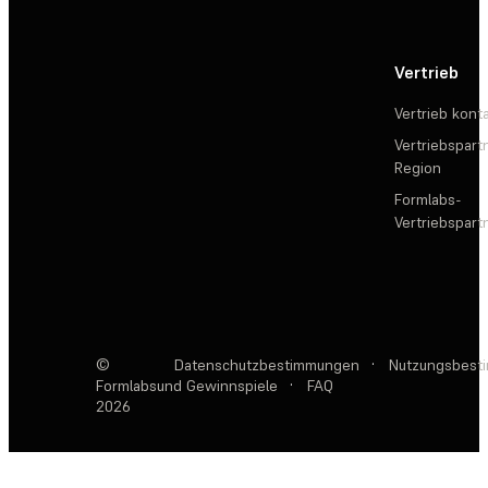
Vertrieb
Vertrieb kont
Vertriebspartn
Region
Formlabs-
Vertriebspar
©
Datenschutzbestimmungen
·
Nutzungsbest
Formlabs
und Gewinnspiele
·
FAQ
2026