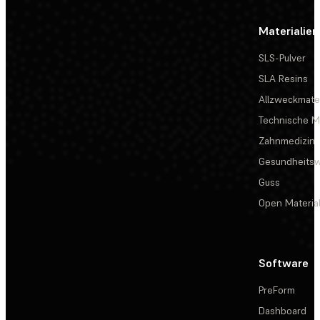
Materialien
SLS-Pulver
SLA Resins
Allzweckmater
Technische Ma
Zahnmedizin
Gesundheits
Guss
Open Materia
Software
PreForm
Dashboard