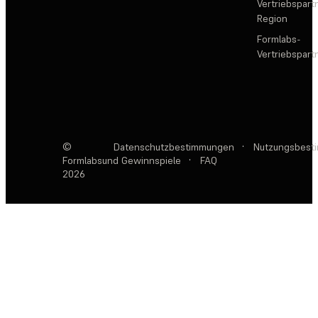
Vertriebspartn
Region
Formlabs-
Vertriebspar
©
Datenschutzbestimmungen
·
Nutzungsbest
Formlabs
und Gewinnspiele
·
FAQ
2026