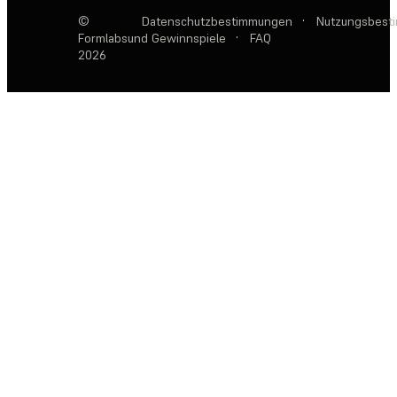
©
Datenschutzbestimmungen
·
Nutzungsbest
Formlabs
und Gewinnspiele
·
FAQ
2026