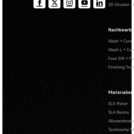
3D-Drucker v
Nachbearbe
Wash + Cure
Wash L + Cur
Fuse Sift + Fu
Finishing Tool
Materialien
SLS-Pulver
SLA Resins
Allzweckmater
Technische Ma