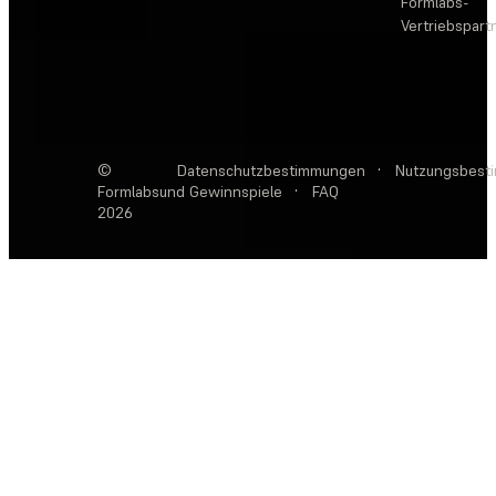
Formlabs-
Vertriebspar
©
Datenschutzbestimmungen
·
Nutzungsbest
Formlabs
und Gewinnspiele
·
FAQ
2026