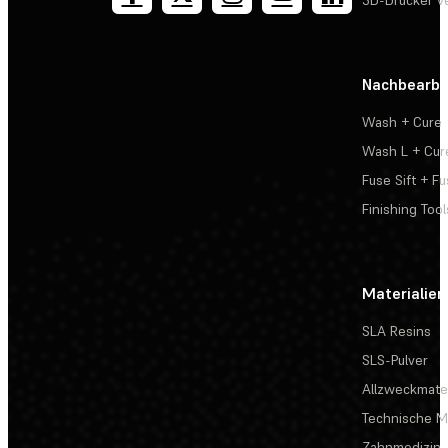
3D-Drucker v
Nachbearbe
Wash + Cure
Wash L + Cur
Fuse Sift + Fu
Finishing Tool
Materialien
SLA Resins
SLS-Pulver
Allzweckmater
Technische Ma
Zahnmedizin