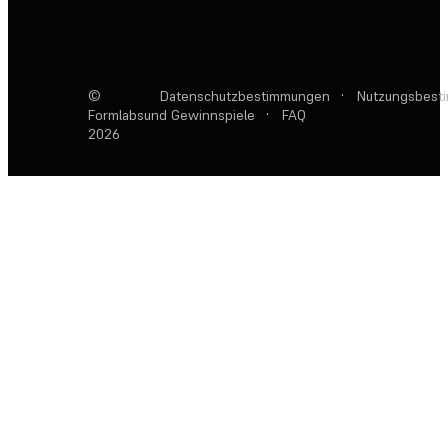
©
Datenschutzbestimmungen
·
Nutzungsbest
Formlabs
und Gewinnspiele
·
FAQ
2026