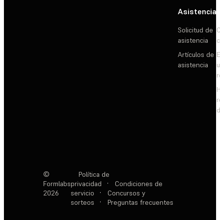
Asistencia
Solicitud de
C
asistencia
c
Artículos de
E
asistencia
d
©
Política de
Formlabs
privacidad
·
Condiciones de
2026
servicio
·
Concursos y
sorteos
·
Preguntas frecuentes